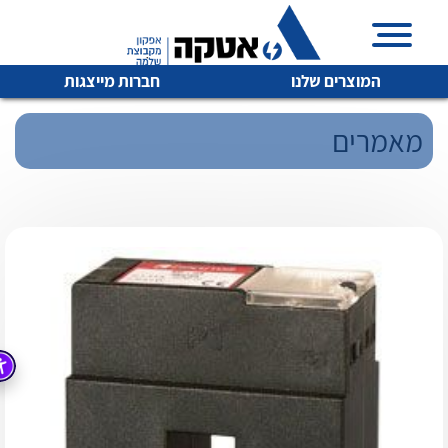
המוצרים שלנו
חברות מייצגות
מאמרים
איכות | שרות | זמינות
לכל מוצרי היצרן
לכל מוצרי היצרן
אטקה בע”מ היא החברה הגדולה והמובילה בישראל בשיווק
והפצה של מוצרי
מיתוג, בקרה , ואינסטלציה חשמלית ופעילה ב7 תחומים:
חשמל
מיתוג ואינסטלציה חשמלית
בקרה
רובוטיקה ואוטומציה תעשייתית
לכל מוצרי היצרן
לכל מוצרי היצרן
זיווד
קופסאות וארונות לחשמל, בקרה ואלקטרוניקה