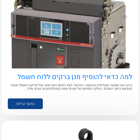
נקודות מכירה
הצוות שלנו
לכל מוצרי היצרן
שאלות ותשובות
שירותי תמיכה
אודות
למה כדאי להוסיף מגן ברקים ללוח חשמל
About Ateka Ltd.
ברק הוא תופעה אקלימית מרתקת. המראה יוצא הדופן הוא תוצר של פריקת חשמל סטטי
שנמצא בתוך העננים. בחלק התחתון של עננים מסוג קומולונימבוס שהם אלה...
צור קשר
המשך קריאה