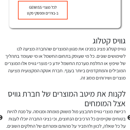
לכל מוצרי
GEWISS
שאלות ותשובות
ב-בוררים ומפסקי פקט
שירותי תמיכה
אודות
גוויס קטלוג
גוו
לכל מוצרי היצרן
לכל מוצרי היצרן
המ
גוויס קטלוג מציג בפנינו את מגוון המוצרים שהחברה מציעה לנו
About Ateka Ltd.
לשימושים שונים. כל מי שעוסק בתחום החשמל או מי שעומד בתהליך
החבר
של שיפוץ או החלפת מערכת החשמל יודע כי מוצרי גוויס אלו המוצרים
צור קשר
שונו
המובילים והמתקדמים ביותר בענף. חברת אטקה המקצועית מציעה
והטכ
מוצרים ושירותים מסוג זה.
החיד
למער
לקנות את מיטב המוצרים של חברת גוויס
היא 
אצל המומחים
נוחה
לכל מוצרי היצרן
לכל מוצרי היצרן
המוצ
רכישת מוצרי גוויס תתבצע מול משווק מומחה ומנוסה. על מנת להיות
הבית
בטוחים שקיימים כל הרכיבים הנחוצים, וכי נציגי החברה יוכלו לענות
קטלו
על כל שאלה, לכוון ולהסביר על מהותם ומטרתם של החלקים השונים.