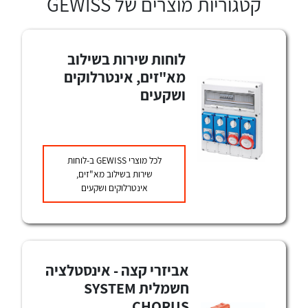
קטגוריות מוצרים של GEWISS
אלקטרוניקה
מחברים ורכיבי אלקטרוניקה
פתרונות וציוד לסביבה נפיצה EX
לוחות שירות בשילוב
מטענים לרכב חשמלי
מא"זים, אינטרלוקים
ושקעים
פתרונות לתחום הסולארי
לכל מוצרי היצרן
לכל מוצרי היצרן
לכל מוצרי
GEWISS
ב-לוחות
שירות בשילוב מא"זים,
אינטרלוקים ושקעים
לכל מוצרי היצרן
לכל מוצרי היצרן
אביזרי קצה - אינסטלציה
חשמלית SYSTEM
CHORUS