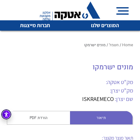
המוצרים שלנו
חברות מייצגות
Home
/
חשמל
/ מונים ישרמקו
מונים ישרמקו
איכות | שרות | זמינות
לכל מוצרי היצרן
לכל מוצרי היצרן
אטקה בע”מ היא החברה הגדולה והמובילה בישראל בשיווק
מק"ט אטקה:
והפצה של מוצרי
מק"ט יצרן:
מיתוג, בקרה , ואינסטלציה חשמלית ופעילה ב7 תחומים:
שם יצרן:
ISKRAEMECO
חשמל
מיתוג ואינסטלציה חשמלית
בקרה
תיאור
הורדת PDF
רובוטיקה ואוטומציה תעשייתית
לכל מוצרי היצרן
לכל מוצרי היצרן
זיווד
קופסאות וארונות לחשמל, בקרה ואלקטרוניקה
תאור מוצר מקוצר: