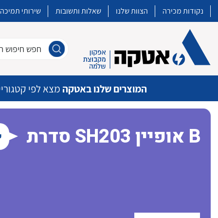
נקודות מכירה
הצוות שלנו
שאלות ותשובות
שירותי תמיכה
חפש חיפוש חו
המוצרים שלנו באטקה
מצא לפי קטגוריי
סדרת SH203 אופיין B
ש
איכות | שרות | זמינות
אטקה בע”מ היא החברה הגדולה והמובילה בישראל בשיווק והפצה של מוצרי
מיתוג, בקרה , ואינסטלציה חשמלית ופעילה ב7 תחומים:
חשמל
מיתוג ואינסטלציה חשמלית