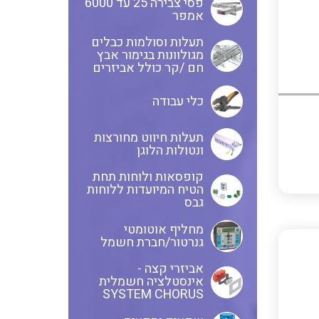
פסי צבירה 25 עד 6000
אמפר
חוטים קשיחים
תעלות וסולמות כבלים
מגולוונות בגימור אבץ
חם /קר כולל אביזרים
כלי עבודה
כבלים נטולי הלוגן
תעלות חיווט מחורצות
ונטולות הלוגן
כבלים מיוחדים
קופסאות ולוחות תחת
הטיח המיועדות ללוחות
גבס
מחליף אוטומטי
מנתקים
גנרטור/חברת חשמל
אביזרי קצה -
אינסטלציה חשמלית
SYSTEM CHORUS
מדי זרם