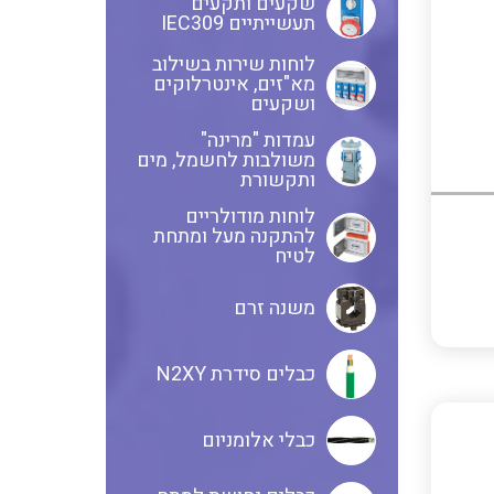
שקעים ותקעים
תעשייתיים IEC309
לוחות שירות בשילוב
שנטים
מא"זים, אינטרלוקים
ושקעים
עמדות "מרינה"
משולבות לחשמל, מים
ממסרי זליגה
ותקשורת
לוחות מודולריים
להתקנה מעל ומתחת
לטיח
צגי מתח ,זרם,תדירות ,וכו
משנה זרם
אביזרים ל T7
כבלים סידרת N2XY
כבלי אלומניום