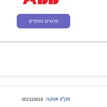
מדי מתח
פרטים נוספים
רבי מודדים ומונים
מתמרי זרם מתח תדר הספק
ותקשורת
מחברים תעשייתיים – HDC
מק"ט אטקה:
002320818