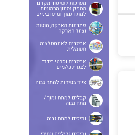
מערכות לשיפור מקדם
הספק וסינון הרמוניות
אביזרי סימון וחיווט לחוטים
ספקי כח לפס דין חד פאזי / תלת
למתח נמוך ומתח ביניים
וכבלים
פאזי בזיווד מתכתי / פלסטי
פתרונות הארקה, מוטות
וציוד הארקה
ציוד קוטר 22 מ"מ וציוד קוטר 16
פסי צבירה 25 עד 6000 אמפר
אביזרים לאינסטלציה
מ"מ
חשמלית
אביזרים וסרטי בידוד
לצנרת גז/מים
כלי עבודה
תיבות לחצנים תעשייתיים
ציוד בטיחות למתח גבוה
קופסאות ולוחות תחת הטיח
קבלים למתח נמוך /
מערכות ממשקים לתקשורת I/O
המיועדות ללוחות גבס
מתח גבוה
נתיכים למתח גבוה
אביזרי קצה – אינסטלציה
NETBITER – ניהול מרחוק של
חשמלית SYSTEM CHORUS
נתיכים גליליים ונתיכי