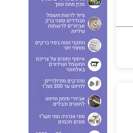
ציוד שטח
סכין מתח נמוך
לוחות שירות בשילוב מא"זים,
ציוד לרשת חשמל
ANYBUS – חיבורים של רשתות
מבודדים ומגני ברק
אינטרלוקים ושקעים
אביזרים לרשתות
תקשורת אחת לשנייה מכל סוג
עיליות
ולכל סוג
לוחות מודולריים להתקנה מעל
התקני הגנה בפני ברקים
ומתחי יתר
ומתחת לטיח
מדידות פיזיקאליות ספיקה
איסוף נתונים על צריכת
ובקרת תהליך
החשמל ושידורם
באלחוטי
משנה זרם
בוחני להבה ומערכות לבקרת
מהדקים מודולריים
לחיווט עד 300 ממ"ר
בערה BMS
כבלי אלומניום
אביזרי סימון וחיווט
לחוטים וכבלים
מוני אנרגיה מוני תעו"ז
מונים חכמים
כבלים אלומניום למתח גבוה