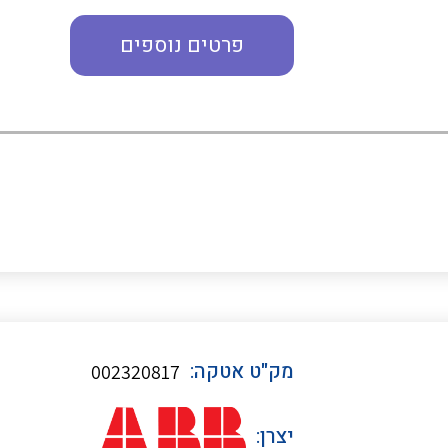
פרטים נוספים
כבלי תקשורת ובקרה
כבלים גמישים
כבלים מיוחדים המיועדים
להתקנות במערכות הסולריות
ציוד קוטר 22
מק"ט אטקה:
002320817
ציוד מודולרי
יצרן: