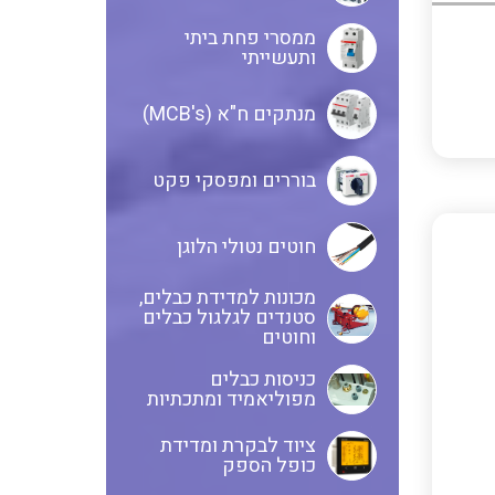
ממסרי פחת ביתי
בקרי בטיחות
ותעשייתי
אביזרים לאינסטלציה חשמלית
מנתקים ח"א (MCB's)
ממסרי בטיחות
ציוד בטיחות למתח גבוה
בוררים ומפסקי פקט
חוטים נטולי הלוגן
בקרי טמפרטורה
נתיכים למתח גבוה
מכונות למדידת כבלים,
סטנדים לגלגול כבלים
וחוטים
ציוד לרשת חשמל מבודדים ומגני
תצוגת וצגים לאותות אנלוגיים
ברק אביזרים לרשתות עיליות
כניסות כבלים
מפוליאמיד ומתכתיות
איסוף נתונים על צריכת החשמל
ממסרים גובה נוזל להתקנה על פס
ציוד לבקרת ומדידת
כופל הספק
דין
ושידורם באלחוטי