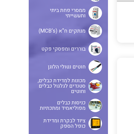
ממסרי פחת ביתי
בקרי בטיחות
ותעשייתי
אביזרים לאינסטלציה חשמלית
מנתקים ח"א (MCB's)
ממסרי בטיחות
ציוד בטיחות למתח גבוה
בוררים ומפסקי פקט
חוטים נטולי הלוגן
בקרי טמפרטורה
נתיכים למתח גבוה
מכונות למדידת כבלים,
סטנדים לגלגול כבלים
וחוטים
ציוד לרשת חשמל מבודדים ומגני
תצוגת וצגים לאותות אנלוגיים
ברק אביזרים לרשתות עיליות
כניסות כבלים
מפוליאמיד ומתכתיות
איסוף נתונים על צריכת החשמל
ממסרים גובה נוזל להתקנה על פס
ציוד לבקרת ומדידת
כופל הספק
דין
ושידורם באלחוטי