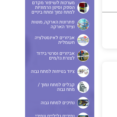
מערכות לשיפור מקדם
הספק וסינון הרמוניות
אביזרי סימון וחיווט לחוטים
ספקי כח לפס דין חד פאזי / תלת
למתח נמוך ומתח ביניים
וכבלים
פאזי בזיווד מתכתי / פלסטי
פתרונות הארקה, מוטות
וציוד הארקה
ציוד קוטר 22 מ"מ וציוד קוטר 16
פסי צבירה 25 עד 6000 אמפר
אביזרים לאינסטלציה
מ"מ
חשמלית
אביזרים וסרטי בידוד
לצנרת גז/מים
כלי עבודה
תיבות לחצנים תעשייתיים
ציוד בטיחות למתח גבוה
קופסאות ולוחות תחת הטיח
קבלים למתח נמוך /
מערכות ממשקים לתקשורת I/O
המיועדות ללוחות גבס
מתח גבוה
נתיכים למתח גבוה
אביזרי קצה – אינסטלציה
NETBITER – ניהול מרחוק של
חשמלית SYSTEM CHORUS
נתיכים גליליים ונתיכי