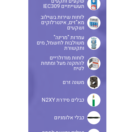
שקעים ותקעים
תעשייתיים IEC309
לוחות שירות בשילוב
שנטים
מא"זים, אינטרלוקים
ושקעים
עמדות "מרינה"
משולבות לחשמל, מים
ממסרי זליגה
ותקשורת
לוחות מודולריים
להתקנה מעל ומתחת
לטיח
צגי מתח ,זרם,תדירות ,וכו
משנה זרם
אביזרים ל T7
כבלים סידרת N2XY
כבלי אלומניום