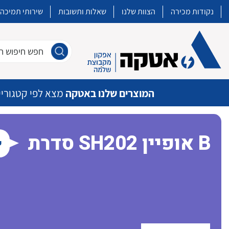
נקודות מכירה
הצוות שלנו
שאלות ותשובות
שירותי תמיכה
חפש חיפוש חו
המוצרים שלנו באטקה
מצא לפי קטגוריי
סדרת SH202 אופיין B
ש
איכות | שרות | זמינות
אטקה בע”מ היא החברה הגדולה והמובילה בישראל בשיווק והפצה של מוצרי
מיתוג, בקרה , ואינסטלציה חשמלית ופעילה ב7 תחומים:
חשמל
מיתוג ואינסטלציה חשמלית