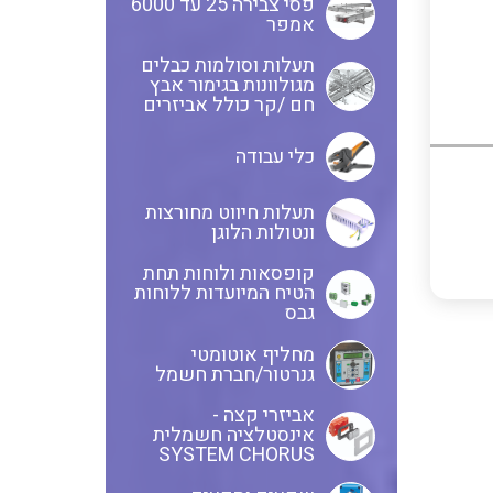
פסי צבירה 25 עד 6000
אמפר
חוטים קשיחים
תעלות וסולמות כבלים
מגולוונות בגימור אבץ
חם /קר כולל אביזרים
כלי עבודה
כבלים נטולי הלוגן
תעלות חיווט מחורצות
ונטולות הלוגן
כבלים מיוחדים
קופסאות ולוחות תחת
הטיח המיועדות ללוחות
גבס
מחליף אוטומטי
מנתקים
גנרטור/חברת חשמל
אביזרי קצה -
אינסטלציה חשמלית
SYSTEM CHORUS
מדי זרם