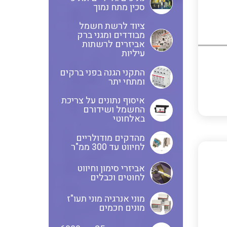
ציוד שטח
סכין מתח נמוך
לוחות שירות בשילוב מא"זים,
ציוד לרשת חשמל
ANYBUS – חיבורים של רשתות
מבודדים ומגני ברק
אינטרלוקים ושקעים
אביזרים לרשתות
תקשורת אחת לשנייה מכל סוג
עיליות
ולכל סוג
לוחות מודולריים להתקנה מעל
התקני הגנה בפני ברקים
ומתחי יתר
ומתחת לטיח
מדידות פיזיקאליות ספיקה
איסוף נתונים על צריכת
ובקרת תהליך
החשמל ושידורם
באלחוטי
משנה זרם
בוחני להבה ומערכות לבקרת
מהדקים מודולריים
לחיווט עד 300 ממ"ר
בערה BMS
כבלי אלומניום
אביזרי סימון וחיווט
לחוטים וכבלים
מוני אנרגיה מוני תעו"ז
מונים חכמים
כבלים אלומניום למתח גבוה