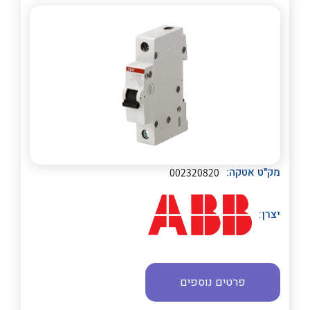
לכל מוצרי היצרן
לכל מוצרי היצרן
מק"ט אטקה:
002320820
יצרן:
פרטים נוספים