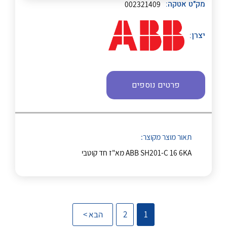
מק"ט אטקה:
002321409
יצרן:
נקודות מכירה
הצוות שלנו
פרטים נוספים
לכל מוצרי היצרן
לכל מוצרי היצרן
שאלות ותשובות
שירותי תמיכה
תאור מוצר מקוצר:
אודות
ABB SH201-C 16 6KA מא"ז חד קוטבי
About Ateka Ltd.
לכל מוצרי היצרן
לכל מוצרי היצרן
צור קשר
1
2
הבא >