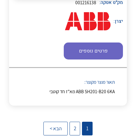
מק"ט אטקה:
001216138
יצרן:
נקודות מכירה
הצוות שלנו
פרטים נוספים
לכל מוצרי היצרן
לכל מוצרי היצרן
שאלות ותשובות
שירותי תמיכה
תאור מוצר מקוצר:
אודות
ABB SH201-B20 6KA מא"ז חד קוטבי
About Ateka Ltd.
לכל מוצרי היצרן
לכל מוצרי היצרן
צור קשר
1
2
הבא >