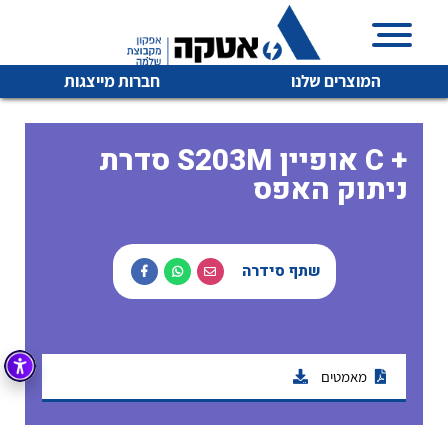
המוצרים שלנו
חברות מייצגות
סדרת S203M אופיין C +
ניתוק האפס
איכות | שרות | זמינות
לכל מוצרי היצרן
לכל מוצרי היצרן
אטקה בע”מ היא החברה הגדולה והמובילה בישראל בשיווק
שתף סידרה
והפצה של מוצרי
מיתוג, בקרה , ואינסטלציה חשמלית ופעילה ב7 תחומים:
חשמל
מיתוג ואינסטלציה חשמלית
בקרה
מאמטים
רובוטיקה ואוטומציה תעשייתית
לכל מוצרי היצרן
לכל מוצרי היצרן
זיווד
קופסאות וארונות לחשמל, בקרה ואלקטרוניקה