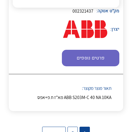
מק"ט אטקה:
002321437
יצרן:
נקודות מכירה
הצוות שלנו
לכל מוצרי היצרן
לכל מוצרי היצרן
פרטים נוספים
שאלות ותשובות
שירותי תמיכה
אודות
תאור מוצר מקוצר:
ABB S203M-C 40 NA 10KA מא"ז ת פ+אפס
About Ateka Ltd.
לכל מוצרי היצרן
לכל מוצרי היצרן
צור קשר