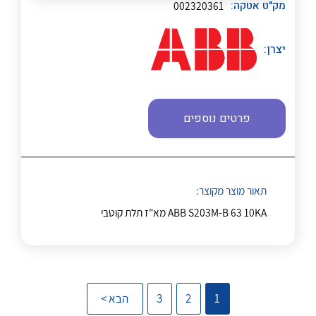
מק"ט אטקה:
002320361
יצרן:
נקודות מכירה
הצוות שלנו
פרטים נוספים
לכל מוצרי היצרן
לכל מוצרי היצרן
שאלות ותשובות
שירותי תמיכה
תאור מוצר מקוצר:
אודות
ABB S203M-B 63 10KA מא"ז תלת קוטבי
About Ateka Ltd.
לכל מוצרי היצרן
לכל מוצרי היצרן
צור קשר
1
2
3
הבא >