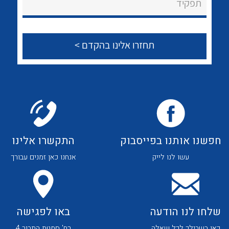
תפקיד
הצוות שלנו
שאלות ותשובות
שירותי תמיכה
אודות
About Ateka Ltd.
לכל מוצרי היצרן
לכל מוצרי היצרן
צור קשר
חפשנו אותנו בפייסבוק
התקשרו אלינו
עשו לנו לייק
אנחנו כאן זמנים עבורך
שלחו לנו הודעה
באו לפגישה
כאן בשבילך לכל שאלה
רח' סמטת התבור 4