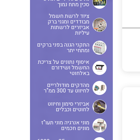
ציוד שטח
סכין מתח נמוך
לוחות שירות בשילוב מא"זים,
ציוד לרשת חשמל
ANYBUS – חיבורים של רשתות
מבודדים ומגני ברק
אינטרלוקים ושקעים
אביזרים לרשתות
תקשורת אחת לשנייה מכל סוג
עיליות
ולכל סוג
לוחות מודולריים להתקנה מעל
התקני הגנה בפני ברקים
ומתחי יתר
ומתחת לטיח
מדידות פיזיקאליות ספיקה
איסוף נתונים על צריכת
ובקרת תהליך
החשמל ושידורם
באלחוטי
משנה זרם
בוחני להבה ומערכות לבקרת
מהדקים מודולריים
לחיווט עד 300 ממ"ר
בערה BMS
כבלי אלומניום
אביזרי סימון וחיווט
לחוטים וכבלים
מוני אנרגיה מוני תעו"ז
מונים חכמים
כבלים אלומניום למתח גבוה