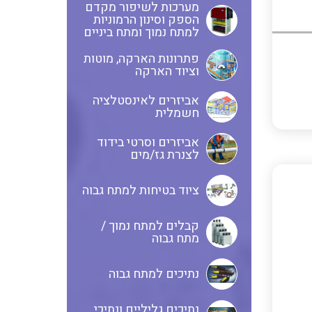
מערכות לשיפור מקדם
הספק וסינון הרמוניות
אביזרי סימון וחיווט לחוטים
ספקי כח לפס דין חד פאזי / תלת
למתח נמוך ומתח ביניים
וכבלים
פאזי בזיווד מתכתי / פלסטי
פתרונות הארקה, מוטות
וציוד הארקה
ציוד קוטר 22 מ"מ וציוד קוטר 16
פסי צבירה 25 עד 6000 אמפר
אביזרים לאינסטלציה
מ"מ
חשמלית
אביזרים וסרטי בידוד
לצנרת גז/מים
כלי עבודה
תיבות לחצנים תעשייתיים
ציוד בטיחות למתח גבוה
קופסאות ולוחות תחת הטיח
קבלים למתח נמוך /
מערכות ממשקים לתקשורת I/O
המיועדות ללוחות גבס
מתח גבוה
נתיכים למתח גבוה
אביזרי קצה – אינסטלציה
NETBITER – ניהול מרחוק של
חשמלית SYSTEM CHORUS
נתיכים גליליים ונתיכי