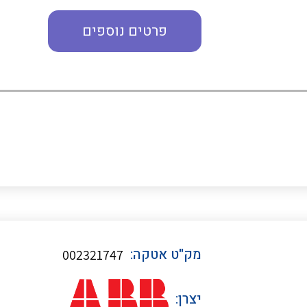
פרטים נוספים
כבלי תקשורת ובקרה
כבלים גמישים
כבלים מיוחדים המיועדים
להתקנות במערכות הסולריות
ציוד קוטר 22
מק"ט אטקה:
002321747
ציוד מודולרי
יצרן: