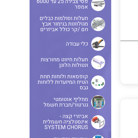
פסי צבירה 25 עד 6000
אמפר
חוטים קשיחים
תעלות וסולמות כבלים
מגולוונות בגימור אבץ
חם /קר כולל אביזרים
כלי עבודה
כבלים נטולי הלוגן
תעלות חיווט מחורצות
ונטולות הלוגן
כבלים מיוחדים
קופסאות ולוחות תחת
הטיח המיועדות ללוחות
גבס
מחליף אוטומטי
מנתקים
גנרטור/חברת חשמל
אביזרי קצה -
אינסטלציה חשמלית
SYSTEM CHORUS
מדי זרם