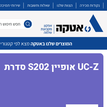
נקודות מכירה
הצוות שלנו
שאלות ותשובות
שירותי תמיכה
חפש חיפוש חו
המוצרים שלנו באטקה
מצא לפי קטגוריי
סדרת S202 אופיין UC-Z
איכות | שרות | זמינות
אטקה בע”מ היא החברה הגדולה והמובילה בישראל בשיווק והפצה של מוצרי
מיתוג, בקרה , ואינסטלציה חשמלית ופעילה ב7 תחומים:
חשמל
מיתוג ואינסטלציה חשמלית