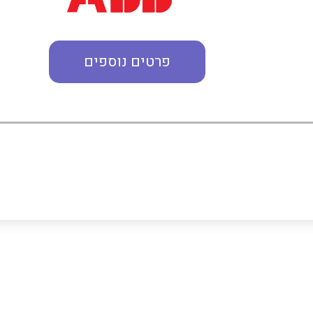
מדי מתח
פרטים נוספים
רבי מודדים ומונים
מתמרי זרם מתח תדר הספק
ותקשורת
מחברים תעשייתיים – HDC