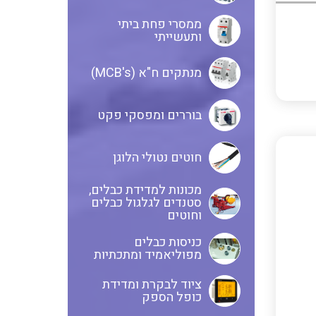
ממסרי פחת ביתי
בקרי בטיחות
ותעשייתי
אביזרים לאינסטלציה חשמלית
מנתקים ח"א (MCB's)
ממסרי בטיחות
ציוד בטיחות למתח גבוה
בוררים ומפסקי פקט
חוטים נטולי הלוגן
בקרי טמפרטורה
נתיכים למתח גבוה
מכונות למדידת כבלים,
סטנדים לגלגול כבלים
וחוטים
ציוד לרשת חשמל מבודדים ומגני
תצוגת וצגים לאותות אנלוגיים
ברק אביזרים לרשתות עיליות
כניסות כבלים
מפוליאמיד ומתכתיות
איסוף נתונים על צריכת החשמל
ממסרים גובה נוזל להתקנה על פס
ציוד לבקרת ומדידת
כופל הספק
דין
ושידורם באלחוטי