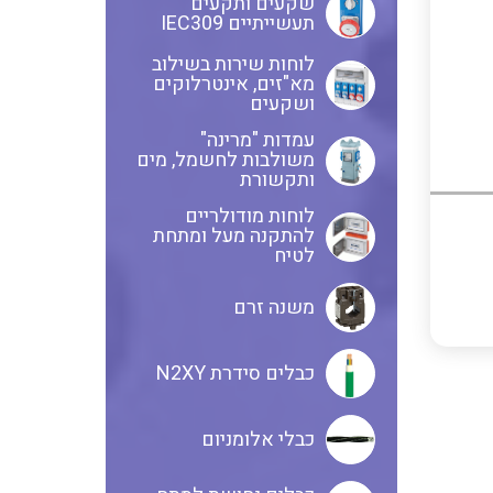
שקעים ותקעים
תעשייתיים IEC309
לוחות שירות בשילוב
שנטים
מא"זים, אינטרלוקים
ושקעים
עמדות "מרינה"
משולבות לחשמל, מים
ממסרי זליגה
ותקשורת
לוחות מודולריים
להתקנה מעל ומתחת
לטיח
צגי מתח ,זרם,תדירות ,וכו
משנה זרם
אביזרים ל T7
כבלים סידרת N2XY
כבלי אלומניום