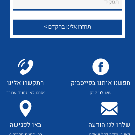
תפקיד
הצוות שלנו
שאלות ותשובות
שירותי תמיכה
אודות
About Ateka Ltd.
לכל מוצרי היצרן
לכל מוצרי היצרן
צור קשר
חפשנו אותנו בפייסבוק
התקשרו אלינו
עשו לנו לייק
אנחנו כאן זמנים עבורך
שלחו לנו הודעה
באו לפגישה
כאן בשבילך לכל שאלה
רח' סמטת התבור 4