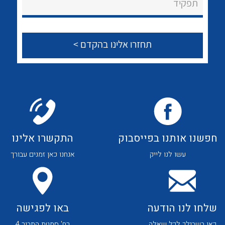
תפקיד
הצוות שלנו
שאלות ותשובות
שירותי תמיכה
אודות
About Ateka Ltd.
לכל מוצרי היצרן
לכל מוצרי היצרן
צור קשר
חפשנו אותנו בפייסבוק
התקשרו אלינו
עשו לנו לייק
אנחנו כאן זמנים עבורך
שלחו לנו הודעה
באו לפגישה
כאן בשבילך לכל שאלה
רח' סמטת התבור 4