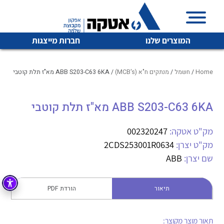
המוצרים שלנו
חברות מייצגות
Home
/
חשמל
/
מנתקים ח"א (MCB's)
/ ABB S203-C63 6KA מא"ז תלת קוטבי
ABB S203-C63 6KA מא"ז תלת קוטבי
איכות | שרות | זמינות
לכל מוצרי היצרן
לכל מוצרי היצרן
אטקה בע”מ היא החברה הגדולה והמובילה בישראל בשיווק
מק"ט אטקה:
002320247
והפצה של מוצרי
מק"ט יצרן:
2CDS253001R0634
מיתוג, בקרה , ואינסטלציה חשמלית ופעילה ב7 תחומים:
שם יצרן:
ABB
חשמל
מיתוג ואינסטלציה חשמלית
בקרה
תיאור
הורדת PDF
רובוטיקה ואוטומציה תעשייתית
לכל מוצרי היצרן
לכל מוצרי היצרן
זיווד
קופסאות וארונות לחשמל, בקרה ואלקטרוניקה
תאור מוצר מקוצר: