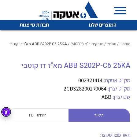
המוצרים שלנו
חברות מייצגות
Home
/
חשמל
/
מנתקים ח"א (MCB's)
/ ABB S202P-C6 25KA מא"ז דו קוטבי
ABB S202P-C6 25KA מא"ז דו קוטבי
איכות | שרות | זמינות
לכל מוצרי היצרן
לכל מוצרי היצרן
אטקה בע”מ היא החברה הגדולה והמובילה בישראל בשיווק
מק"ט אטקה:
002321414
והפצה של מוצרי
מק"ט יצרן:
2CDS282001R0064
מיתוג, בקרה , ואינסטלציה חשמלית ופעילה ב7 תחומים:
שם יצרן:
ABB
חשמל
מיתוג ואינסטלציה חשמלית
בקרה
תיאור
הורדת PDF
רובוטיקה ואוטומציה תעשייתית
לכל מוצרי היצרן
לכל מוצרי היצרן
זיווד
קופסאות וארונות לחשמל, בקרה ואלקטרוניקה
תאור מוצר מקוצר: