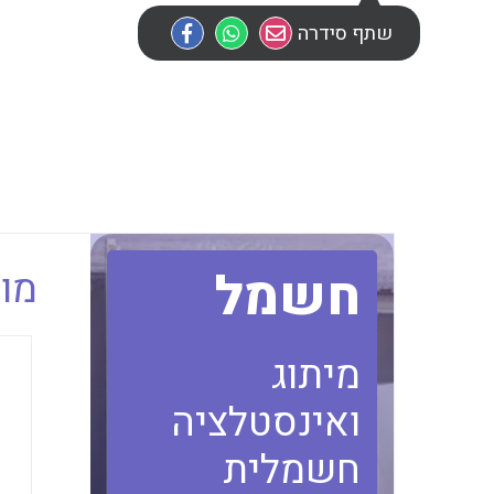
שתף סידרה
חשמל
מוב
מיתוג
ואינסטלציה
חשמלית