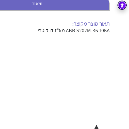
תיאור
בקרה
רובוטיקה ואוטומציה תעשייתית
זיווד
קופסאות וארונות לחשמל, בקרה ואלקטרוניקה
תאור מוצר מקוצר:
ABB S202M-K6 10KA מא"ז דו קוטבי
אלקטרוניקה
מחברים ורכיבי אלקטרוניקה
פתרונות וציוד לסביבה נפיצה EX
מטענים לרכב חשמלי
פתרונות לתחום הסולארי