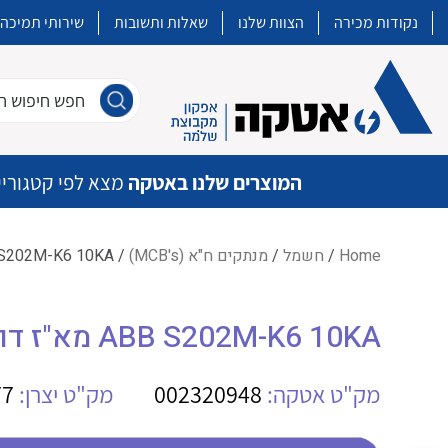
נקודות מכירה
הצוות שלנו
שאלות ותשובות
שירותי תמיכה
חפש חיפוש חו
המוצרים שלנו באטקה
מצא לפי קטגוריי
Home
/
חשמל
/
מנתקים ח"א (MCB's)
/ ABB S202M-K6 10KA מא"ז דו קוטבי
איכות | שרות | זמינות
ABB S202M-K6 10KA מא"ז דו קוטבי
אטקה בע”מ היא החברה הגדולה והמובילה בישראל בשיווק והפצה של מוצרי
מיתוג, בקרה , ואינסטלציה חשמלית ופעילה ב7 תחומים:
מק"ט אטקה:
002320948
מק"ט יצרן:
77
חשמל
מיתוג ואינסטלציה חשמלית