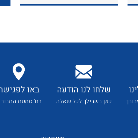
כבלי תקשורת ובקרה
כבלים גמישים
כבלים מיוחדים המיועדים
להתקנות במערכות הסולריות
נו
שלחו לנו הודעה
באו לפגישה
ציוד קוטר 22
בורך
כאן בשבילך לכל שאלה
רח' סמטת התבור 4
ציוד מודולרי