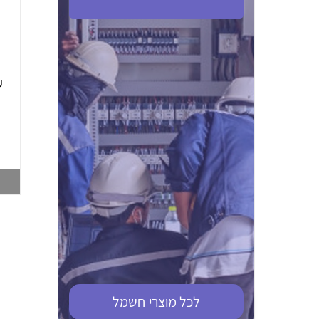
ABB S201M-C 16
ABB MS116-4,0
(2.5-4) הגנת מנוע
10KA מא"ז חד
טרמו מגנטי
קוטבי
002321366
002810095
צפייה במוצר
צפייה במוצר
לכל מוצרי
חשמל