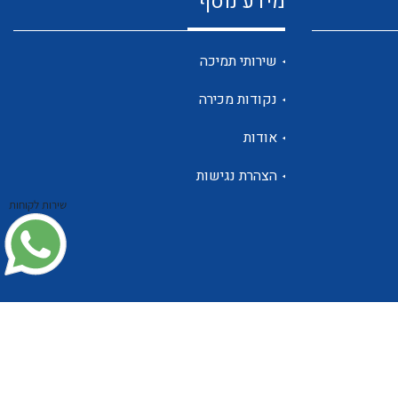
מידע נוסף
שנטים
שירותי תמיכה
נקודות מכירה
ממסרי זליגה
אודות
הצהרת נגישות
שירות לקוחות
צגי מתח ,זרם,תדירות ,וכו
אביזרים ל T7