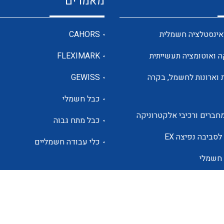
מאמרים
מדי מתח
אינסטלציה חשמלית
CAHORS
ה ואוטומציה תעשייתית
FLEXIMARK
רבי מודדים ומונים
 וארונות לחשמל, בקרה
GEWISS
כבל חשמלי
מתמרי זרם מתח תדר הספק
חברים ורכיבי אלקטרוניקה
כבל מתח גבוה
ותקשורת
לסביבה נפיצה EX
כלי עבודה חשמליים
 חשמלי
מחברים תעשייתיים – HDC
ם הסולארי