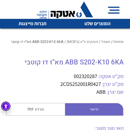
המוצרים שלנו
חברות מייצגות
Home
/
חשמל
/
מנתקים ח"א (MCB's)
/ ABB S202-K10 6KA מא"ז דו קוטבי
ABB S202-K10 6KA מא"ז דו קוטבי
איכות | שרות | זמינות
לכל מוצרי היצרן
לכל מוצרי היצרן
אטקה בע”מ היא החברה הגדולה והמובילה בישראל בשיווק
מק"ט אטקה:
002320287
והפצה של מוצרי
מק"ט יצרן:
2CDS252001R0427
מיתוג, בקרה , ואינסטלציה חשמלית ופעילה ב7 תחומים:
שם יצרן:
ABB
חשמל
מיתוג ואינסטלציה חשמלית
בקרה
תיאור
הורדת PDF
רובוטיקה ואוטומציה תעשייתית
לכל מוצרי היצרן
לכל מוצרי היצרן
זיווד
קופסאות וארונות לחשמל, בקרה ואלקטרוניקה
תאור מוצר מקוצר: