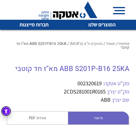
המוצרים שלנו
חברות מייצגות
Home
/
חשמל
/
מנתקים ח"א (MCB's)
/ ABB S201P-B16 25KA מא"ז חד
קוטבי
איכות | שרות | זמינות
ABB S201P-B16 25KA מא"ז חד קוטבי
לכל מוצרי היצרן
לכל מוצרי היצרן
אטקה בע”מ היא החברה הגדולה והמובילה בישראל בשיווק
מק"ט אטקה:
002320619
והפצה של מוצרי
מיתוג, בקרה , ואינסטלציה חשמלית ופעילה ב7 תחומים:
מק"ט יצרן:
2CDS281001R0165
שם יצרן:
ABB
חשמל
מיתוג ואינסטלציה חשמלית
בקרה
רובוטיקה ואוטומציה תעשייתית
תיאור
הורדת PDF
לכל מוצרי היצרן
לכל מוצרי היצרן
זיווד
קופסאות וארונות לחשמל, בקרה ואלקטרוניקה