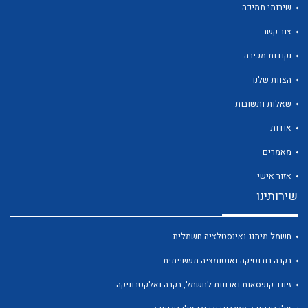
שירותי תמיכה
צור קשר
נקודות מכירה
הצוות שלנו
לכל מוצרי היצרן
לכל מוצרי היצרן
שאלות ותשובות
אודות
מאמרים
אזור אישי
שירותינו
חשמל מיתוג ואינסטלציה חשמלית
לכל מוצרי היצרן
לכל מוצרי היצרן
בקרה רובוטיקה ואוטומציה תעשייתית
זיווד קופסאות וארונות לחשמל, בקרה ואלקטרוניקה