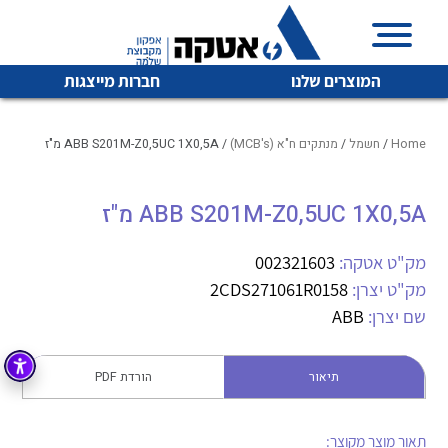
המוצרים שלנו
חברות מייצגות
Home
/
חשמל
/
מנתקים ח"א (MCB's)
/ ABB S201M-Z0,5UC 1X0,5A מ"ז
ABB S201M-Z0,5UC 1X0,5A מ"ז
איכות | שרות | זמינות
לכל מוצרי היצרן
לכל מוצרי היצרן
אטקה בע”מ היא החברה הגדולה והמובילה בישראל בשיווק
מק"ט אטקה:
002321603
והפצה של מוצרי
מק"ט יצרן:
2CDS271061R0158
מיתוג, בקרה , ואינסטלציה חשמלית ופעילה ב7 תחומים:
שם יצרן:
ABB
חשמל
מיתוג ואינסטלציה חשמלית
בקרה
תיאור
הורדת PDF
רובוטיקה ואוטומציה תעשייתית
לכל מוצרי היצרן
לכל מוצרי היצרן
זיווד
קופסאות וארונות לחשמל, בקרה ואלקטרוניקה
תאור מוצר מקוצר: