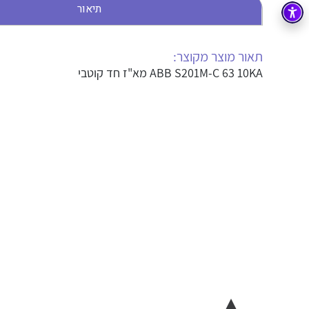
תיאור
בקרה
רובוטיקה ואוטומציה תעשייתית
זיווד
קופסאות וארונות לחשמל, בקרה ואלקטרוניקה
תאור מוצר מקוצר:
ABB S201M-C 63 10KA מא"ז חד קוטבי
אלקטרוניקה
מחברים ורכיבי אלקטרוניקה
פתרונות וציוד לסביבה נפיצה EX
מטענים לרכב חשמלי
פתרונות לתחום הסולארי