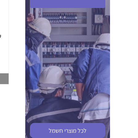
ABB S201M-C 16
ABB MS116-4,0
(2.5-4) הגנת מנוע
10KA מא"ז חד
טרמו מגנטי
קוטבי
002321366
002810095
צפייה במוצר
צפייה במוצר
לכל מוצרי
חשמל