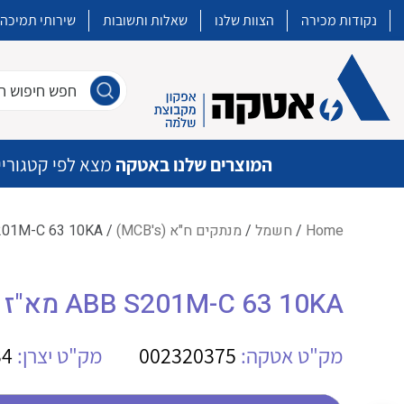
נקודות מכירה
הצוות שלנו
שאלות ותשובות
שירותי תמיכה
חפש חיפוש חו
המוצרים שלנו באטקה
מצא לפי קטגוריי
Home
/
חשמל
/
מנתקים ח"א (MCB's)
/ ABB S201M-C 63 10KA מא"ז חד קוטבי
איכות | שרות | זמינות
ABB S201M-C 63 10KA מא"ז חד קוטבי
אטקה בע”מ היא החברה הגדולה והמובילה בישראל בשיווק והפצה של מוצרי
מיתוג, בקרה , ואינסטלציה חשמלית ופעילה ב7 תחומים:
מק"ט אטקה:
002320375
מק"ט יצרן:
34
חשמל
מיתוג ואינסטלציה חשמלית