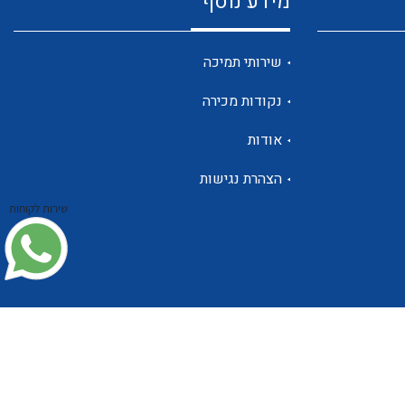
מידע נוסף
שנטים
שירותי תמיכה
נקודות מכירה
ממסרי זליגה
אודות
הצהרת נגישות
שירות לקוחות
צגי מתח ,זרם,תדירות ,וכו
אביזרים ל T7