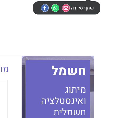
שתף סידרה
חשמל
מוב
מיתוג
ואינסטלציה
חשמלית