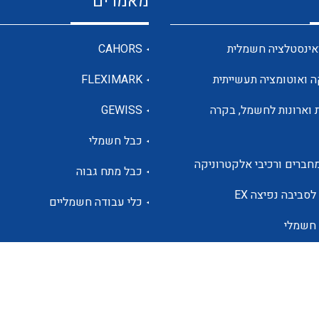
מאמרים
מדי מתח
אינסטלציה חשמלית
CAHORS
ה ואוטומציה תעשייתית
FLEXIMARK
רבי מודדים ומונים
 וארונות לחשמל, בקרה
GEWISS
כבל חשמלי
מתמרי זרם מתח תדר הספק
חברים ורכיבי אלקטרוניקה
כבל מתח גבוה
ותקשורת
לסביבה נפיצה EX
כלי עבודה חשמליים
 חשמלי
מחברים תעשייתיים – HDC
ם הסולארי