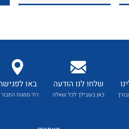
כבלי תקשורת ובקרה
כבלים גמישים
כבלים מיוחדים המיועדים
להתקנות במערכות הסולריות
נו
שלחו לנו הודעה
באו לפגישה
ציוד קוטר 22
בורך
כאן בשבילך לכל שאלה
רח' סמטת התבור 4
ציוד מודולרי