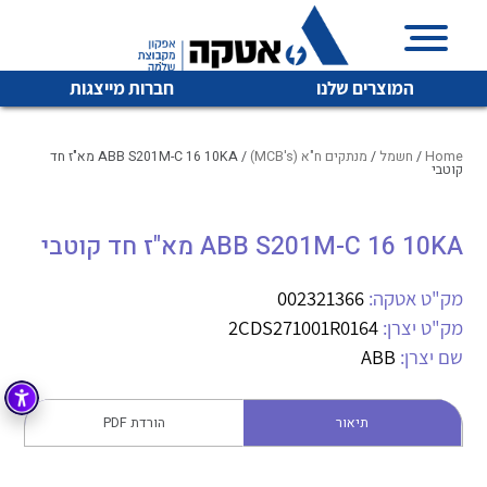
המוצרים שלנו
חברות מייצגות
Home
/
חשמל
/
מנתקים ח"א (MCB's)
/ ABB S201M-C 16 10KA מא"ז חד
קוטבי
איכות | שרות | זמינות
ABB S201M-C 16 10KA מא"ז חד קוטבי
לכל מוצרי היצרן
לכל מוצרי היצרן
אטקה בע”מ היא החברה הגדולה והמובילה בישראל בשיווק
מק"ט אטקה:
002321366
והפצה של מוצרי
מיתוג, בקרה , ואינסטלציה חשמלית ופעילה ב7 תחומים:
מק"ט יצרן:
2CDS271001R0164
שם יצרן:
ABB
חשמל
מיתוג ואינסטלציה חשמלית
בקרה
רובוטיקה ואוטומציה תעשייתית
תיאור
הורדת PDF
לכל מוצרי היצרן
לכל מוצרי היצרן
זיווד
קופסאות וארונות לחשמל, בקרה ואלקטרוניקה