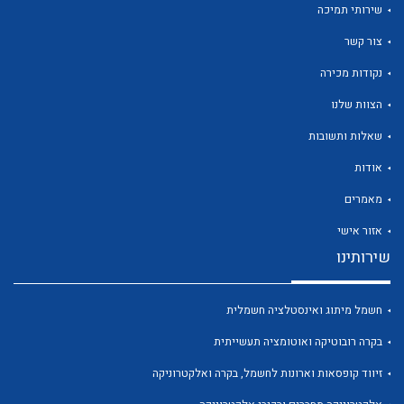
שירותי תמיכה
צור קשר
נקודות מכירה
הצוות שלנו
לכל מוצרי היצרן
לכל מוצרי היצרן
שאלות ותשובות
אודות
מאמרים
אזור אישי
שירותינו
חשמל מיתוג ואינסטלציה חשמלית
לכל מוצרי היצרן
לכל מוצרי היצרן
בקרה רובוטיקה ואוטומציה תעשייתית
זיווד קופסאות וארונות לחשמל, בקרה ואלקטרוניקה