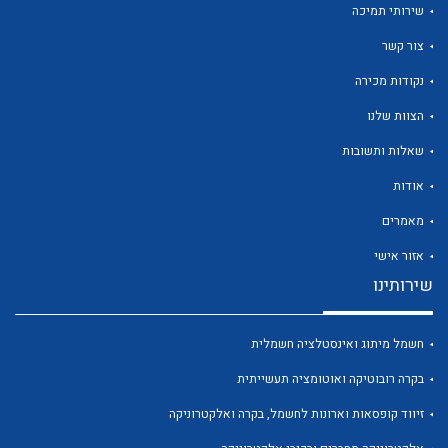
שירותי תמיכה
צור קשר
נקודות מכירה
הצוות שלנו
לכל מוצרי היצרן
לכל מוצרי היצרן
שאלות ותשובות
אודות
מאמרים
אזור אישי
שירותינו
חשמל מיתוג ואינסטלציה חשמלית
לכל מוצרי היצרן
לכל מוצרי היצרן
בקרה רובוטיקה ואוטומציה תעשייתית
זיווד קופסאות וארונות לחשמל, בקרה ואלקטרוניקה