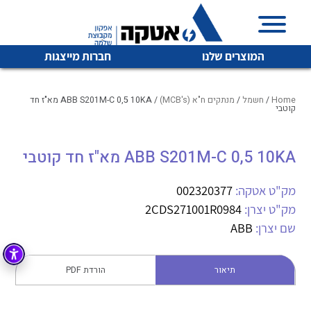
המוצרים שלנו
חברות מייצגות
Home
/
חשמל
/
מנתקים ח"א (MCB's)
/ ABB S201M-C 0,5 10KA מא"ז חד
קוטבי
איכות | שרות | זמינות
ABB S201M-C 0,5 10KA מא"ז חד קוטבי
לכל מוצרי היצרן
לכל מוצרי היצרן
אטקה בע”מ היא החברה הגדולה והמובילה בישראל בשיווק
מק"ט אטקה:
002320377
והפצה של מוצרי
מיתוג, בקרה , ואינסטלציה חשמלית ופעילה ב7 תחומים:
מק"ט יצרן:
2CDS271001R0984
שם יצרן:
ABB
חשמל
מיתוג ואינסטלציה חשמלית
בקרה
רובוטיקה ואוטומציה תעשייתית
תיאור
הורדת PDF
לכל מוצרי היצרן
לכל מוצרי היצרן
זיווד
קופסאות וארונות לחשמל, בקרה ואלקטרוניקה