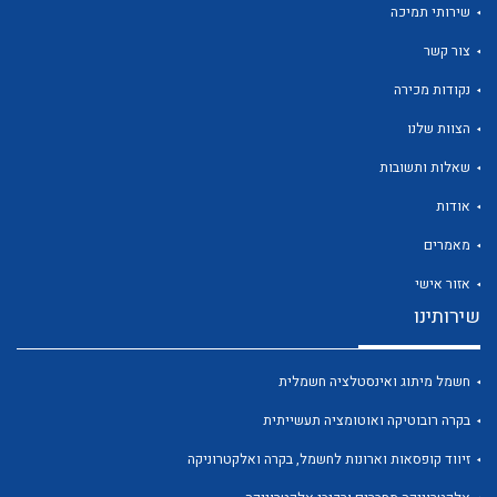
שירותי תמיכה
צור קשר
נקודות מכירה
הצוות שלנו
לכל מוצרי היצרן
לכל מוצרי היצרן
שאלות ותשובות
אודות
מאמרים
אזור אישי
שירותינו
חשמל מיתוג ואינסטלציה חשמלית
לכל מוצרי היצרן
לכל מוצרי היצרן
בקרה רובוטיקה ואוטומציה תעשייתית
זיווד קופסאות וארונות לחשמל, בקרה ואלקטרוניקה