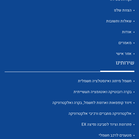
הצוות שלנו
שאלות ותשובות
אודות
לכל מוצרי היצרן
לכל מוצרי היצרן
מאמרים
אזור אישי
שירותינו
חשמל מיתוג ואינסטלציה חשמלית
בקרה רובוטיקה ואוטומציה תעשייתית
זיווד קופסאות וארונות לחשמל, בקרה ואלקטרוניקה
לכל מוצרי היצרן
לכל מוצרי היצרן
אלקטרוניקה מחברים ורכיבי אלקטרוניקה
פתרונות וציוד לסביבה נפיצה EX
מטענים לרכב חשמלי