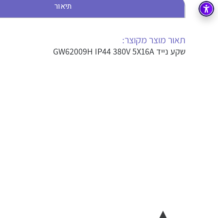
תיאור
בקרה
רובוטיקה ואוטומציה תעשייתית
זיווד
קופסאות וארונות לחשמל, בקרה ואלקטרוניקה
תאור מוצר מקוצר:
שקע נייד GW62009H IP44 380V 5X16A
אלקטרוניקה
מחברים ורכיבי אלקטרוניקה
פתרונות וציוד לסביבה נפיצה EX
מטענים לרכב חשמלי
פתרונות לתחום הסולארי