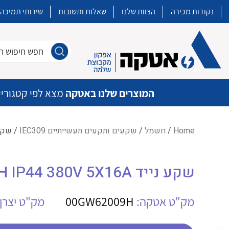
נקודות מכירה
הצוות שלנו
שאלות ותשובות
שירותי תמיכה
חפש חיפוש חו
המוצרים שלנו באטקה
מצא לפי קטגוריי
Home
/
חשמל
/
שקעים ותקעים תעשייתיים IEC309
/ שקע נייד  5X16A
איכות | שרות | זמינות
שקע נייד GW62009H IP44 380V 5X16A
אטקה בע”מ היא החברה הגדולה והמובילה בישראל בשיווק והפצה של מוצרי
מיתוג, בקרה , ואינסטלציה חשמלית ופעילה ב7 תחומים:
מק"ט אטקה:
00GW62009H
מק"ט יצרן:
חשמל
מיתוג ואינסטלציה חשמלית