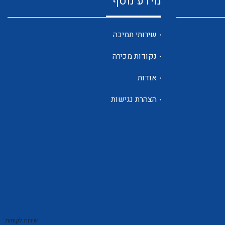
מידע נוסף
שנטים
שירותי תמיכה
נקודות מכירה
ממסרי זליגה
אודות
הצהרת נגישות
צגי מתח ,זרם,תדירות ,וכו
אביזרים ל T7
שירות לקוחות