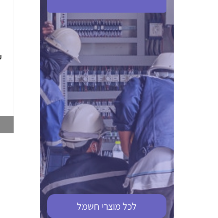
ABB S201M-C 16
ABB MS116-4,0
(2.5-4) הגנת מנוע
10KA מא"ז חד
טרמו מגנטי
קוטבי
002321366
002810095
צפייה במוצר
צפייה במוצר
לכל מוצרי
חשמל