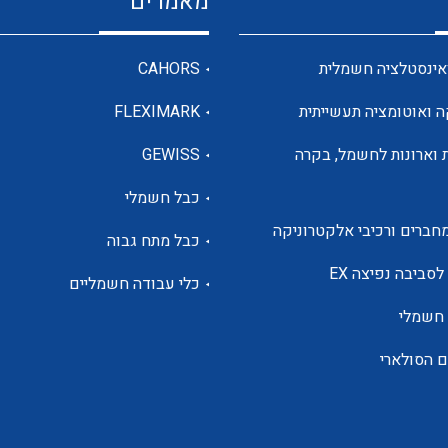
מאמרים
מדי מתח
אינסטלציה חשמלית
CAHORS
ה ואוטומציה תעשייתית
FLEXIMARK
רבי מודדים ומונים
 וארונות לחשמל, בקרה
GEWISS
כבל חשמלי
מתמרי זרם מתח תדר הספק
חברים ורכיבי אלקטרוניקה
כבל מתח גבוה
ותקשורת
לסביבה נפיצה EX
כלי עבודה חשמליים
 חשמלי
מחברים תעשייתיים – HDC
ם הסולארי