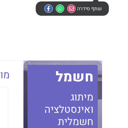
שתף סידרה
חשמל
מוב
מיתוג
ואינסטלציה
חשמלית