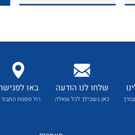
כבלי תקשורת ובקרה
כבלים גמישים
כבלים מיוחדים המיועדים
להתקנות במערכות הסולריות
נו
שלחו לנו הודעה
באו לפגישה
ציוד קוטר 22
בורך
כאן בשבילך לכל שאלה
רח' סמטת התבור 4
ציוד מודולרי