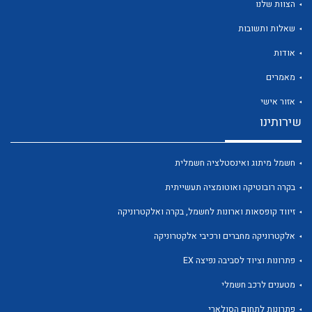
הצוות שלנו
שאלות ותשובות
אודות
מאמרים
לכל מוצרי היצרן
לכל מוצרי היצרן
אזור אישי
שירותינו
חשמל מיתוג ואינסטלציה חשמלית
בקרה רובוטיקה ואוטומציה תעשייתית
זיווד קופסאות וארונות לחשמל, בקרה ואלקטרוניקה
אלקטרוניקה מחברים ורכיבי אלקטרוניקה
לכל מוצרי היצרן
לכל מוצרי היצרן
פתרונות וציוד לסביבה נפיצה EX
מטענים לרכב חשמלי
פתרונות לתחום הסולארי