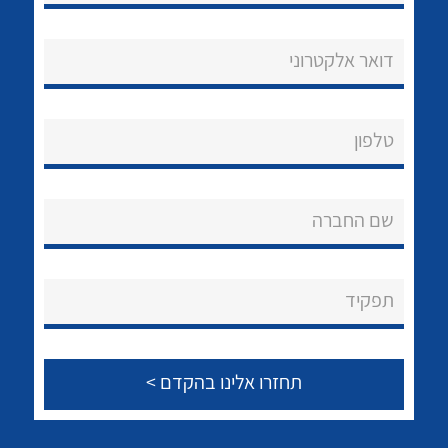
דואר אלקטרוני
נקודות מכירה
טלפון
הצוות שלנו
שם החברה
לכל מוצרי היצרן
לכל מוצרי היצרן
שאלות ותשובות
שירותי תמיכה
תפקיד
אודות
About Ateka Ltd.
צור קשר