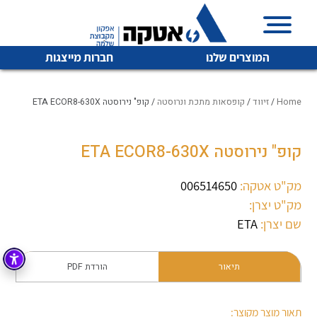
המוצרים שלנו
חברות מייצגות
Home
/
זיווד
/
קופסאות מתכת ונרוסטה
/ קופ" נירוסטה ETA ECOR8-630X
קופ" נירוסטה ETA ECOR8-630X
איכות | שרות | זמינות
לכל מוצרי היצרן
לכל מוצרי היצרן
אטקה בע”מ היא החברה הגדולה והמובילה בישראל בשיווק
מק"ט אטקה:
006514650
והפצה של מוצרי
מק"ט יצרן:
מיתוג, בקרה , ואינסטלציה חשמלית ופעילה ב7 תחומים:
שם יצרן:
ETA
חשמל
מיתוג ואינסטלציה חשמלית
בקרה
תיאור
הורדת PDF
רובוטיקה ואוטומציה תעשייתית
לכל מוצרי היצרן
לכל מוצרי היצרן
זיווד
קופסאות וארונות לחשמל, בקרה ואלקטרוניקה
תאור מוצר מקוצר: