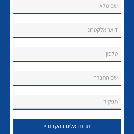
שם מלא
דואר אלקטרוני
נקודות מכירה
טלפון
הצוות שלנו
לכל מוצרי היצרן
לכל מוצרי היצרן
שאלות ותשובות
שם החברה
שירותי תמיכה
תפקיד
אודות
About Ateka Ltd.
צור קשר