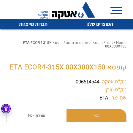
המוצרים שלנו
חברות מייצגות
Home
/
זיווד
/
קופסאות מתכת ונרוסטה
/ קופסא ETA ECOR4-315X
00X300X150
איכות | שרות | זמינות
קופסא ETA ECOR4-315X 00X300X150
לכל מוצרי היצרן
לכל מוצרי היצרן
אטקה בע”מ היא החברה הגדולה והמובילה בישראל בשיווק
מק"ט אטקה:
006514544
והפצה של מוצרי
מיתוג, בקרה , ואינסטלציה חשמלית ופעילה ב7 תחומים:
מק"ט יצרן:
שם יצרן:
ETA
חשמל
מיתוג ואינסטלציה חשמלית
בקרה
רובוטיקה ואוטומציה תעשייתית
תיאור
הורדת PDF
לכל מוצרי היצרן
לכל מוצרי היצרן
זיווד
קופסאות וארונות לחשמל, בקרה ואלקטרוניקה