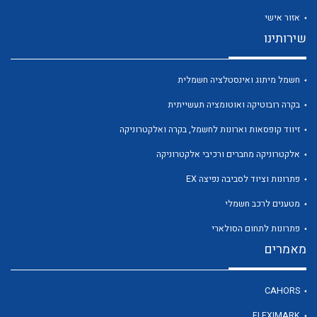
אזור אישי
שירותינו
חשמל מיתוג ואינסטלציה חשמלית
לכל מוצרי היצרן
לכל מוצרי היצרן
בקרה רובוטיקה ואוטומציה תעשייתית
זיווד קופסאות וארונות לחשמל, בקרה ואלקטרוניקה
אלקטרוניקה מחברים ורכיבי אלקטרוניקה
פתרונות וציוד לסביבה נפיצה EX
מטענים לרכב חשמלי
פתרונות לתחום הסולארי
מאמרים
לכל מוצרי היצרן
לכל מוצרי היצרן
CAHORS
FLEXIMARK