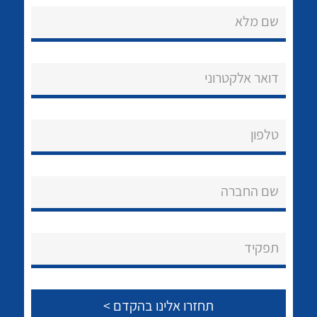
שם מלא
דואר אלקטרוני
נקודות מכירה
טלפון
הצוות שלנו
לכל מוצרי היצרן
לכל מוצרי היצרן
שאלות ותשובות
שם החברה
שירותי תמיכה
אודות
תפקיד
About Ateka Ltd.
צור קשר