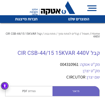
המוצרים שלנו
חברות מייצגות
Home
/
חשמל
/
קבלים למתח נמוך / מתח גבוה
/ קבל CIR CSB-44/15 15KVAR
440V
איכות | שרות | זמינות
קבל CIR CSB-44/15 15KVAR 440V
לכל מוצרי היצרן
לכל מוצרי היצרן
אטקה בע”מ היא החברה הגדולה והמובילה בישראל בשיווק
מק"ט אטקה:
004310961
והפצה של מוצרי
מיתוג, בקרה , ואינסטלציה חשמלית ופעילה ב7 תחומים:
מק"ט יצרן:
שם יצרן:
CIRCUTOR
חשמל
מיתוג ואינסטלציה חשמלית
בקרה
רובוטיקה ואוטומציה תעשייתית
תיאור
הורדת PDF
לכל מוצרי היצרן
לכל מוצרי היצרן
זיווד
קופסאות וארונות לחשמל, בקרה ואלקטרוניקה