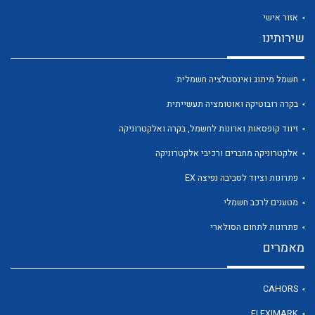
אזור אישי
שירותינו
חשמל מיתוג ואינסטלציה חשמלית
לכל מוצרי היצרן
לכל מוצרי היצרן
בקרה רובוטיקה ואוטומציה תעשייתית
זיווד קופסאות וארונות לחשמל, בקרה ואלקטרוניקה
אלקטרוניקה מחברים ורכיבי אלקטרוניקה
פתרונות וציוד לסביבה נפיצה EX
מטענים לרכב חשמלי
פתרונות לתחום הסולארי
מאמרים
לכל מוצרי היצרן
לכל מוצרי היצרן
CAHORS
FLEXIMARK