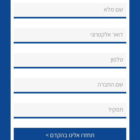
שם מלא
דואר אלקטרוני
נקודות מכירה
טלפון
הצוות שלנו
לכל מוצרי היצרן
לכל מוצרי היצרן
שאלות ותשובות
שם החברה
שירותי תמיכה
אודות
תפקיד
About Ateka Ltd.
צור קשר