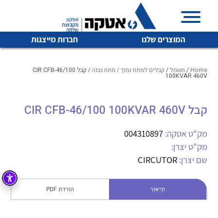
המוצרים שלנו
חברות מייצגות
Home
/
חשמל
/
קבלים למתח נמוך / מתח גבוה
/ קבל CIR CFB-46/100
100KVAR 460V
איכות | שרות | זמינות
קבל CIR CFB-46/100 100KVAR 460V
לכל מוצרי היצרן
לכל מוצרי היצרן
אטקה בע”מ היא החברה הגדולה והמובילה בישראל בשיווק
מק"ט אטקה:
004310897
והפצה של מוצרי
מיתוג, בקרה , ואינסטלציה חשמלית ופעילה ב7 תחומים:
מק"ט יצרן:
שם יצרן:
CIRCUTOR
חשמל
מיתוג ואינסטלציה חשמלית
בקרה
רובוטיקה ואוטומציה תעשייתית
תיאור
הורדת PDF
לכל מוצרי היצרן
לכל מוצרי היצרן
זיווד
קופסאות וארונות לחשמל, בקרה ואלקטרוניקה