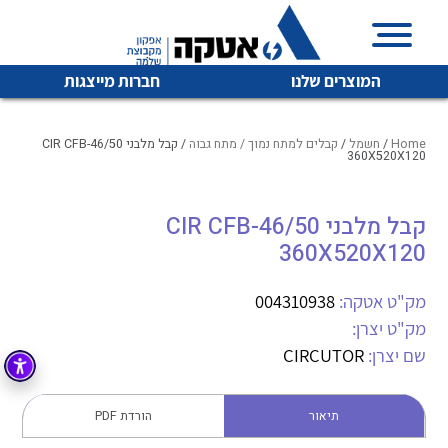
המוצרים שלנו
חברות מייצגות
Home
/
חשמל
/
קבלים למתח נמוך / מתח גבוה
/ קבל מלבני CIR CFB-46/50
360X520X120
איכות | שרות | זמינות
קבל מלבני CIR CFB-46/50
לכל מוצרי היצרן
לכל מוצרי היצרן
360X520X120
אטקה בע”מ היא החברה הגדולה והמובילה בישראל בשיווק
והפצה של מוצרי
מיתוג, בקרה , ואינסטלציה חשמלית ופעילה ב7 תחומים:
מק"ט אטקה:
004310938
מק"ט יצרן:
חשמל
מיתוג ואינסטלציה חשמלית
שם יצרן:
CIRCUTOR
בקרה
רובוטיקה ואוטומציה תעשייתית
לכל מוצרי היצרן
לכל מוצרי היצרן
זיווד
תיאור
הורדת PDF
קופסאות וארונות לחשמל, בקרה ואלקטרוניקה