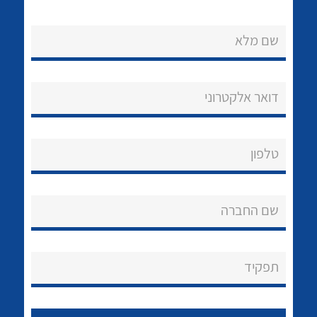
שם מלא
דואר אלקטרוני
נקודות מכירה
טלפון
הצוות שלנו
לכל מוצרי היצרן
לכל מוצרי היצרן
שאלות ותשובות
שם החברה
שירותי תמיכה
אודות
תפקיד
About Ateka Ltd.