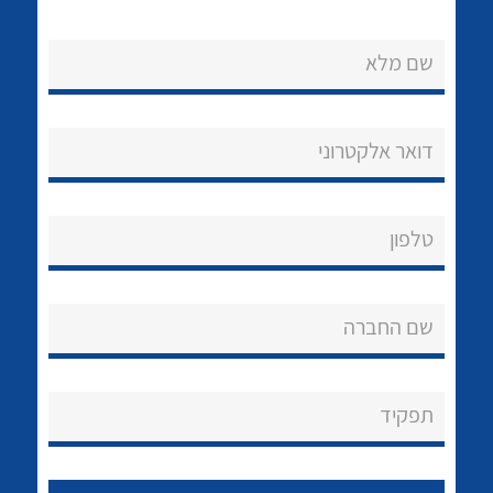
שם מלא
דואר אלקטרוני
נקודות מכירה
טלפון
הצוות שלנו
לכל מוצרי היצרן
לכל מוצרי היצרן
שאלות ותשובות
שם החברה
שירותי תמיכה
אודות
תפקיד
About Ateka Ltd.