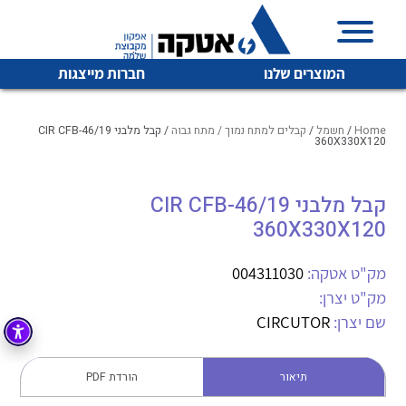
המוצרים שלנו
חברות מייצגות
Home
/
חשמל
/
קבלים למתח נמוך / מתח גבוה
/ קבל מלבני CIR CFB-46/19
360X330X120
איכות | שרות | זמינות
קבל מלבני CIR CFB-46/19
לכל מוצרי היצרן
לכל מוצרי היצרן
360X330X120
אטקה בע”מ היא החברה הגדולה והמובילה בישראל בשיווק
והפצה של מוצרי
מיתוג, בקרה , ואינסטלציה חשמלית ופעילה ב7 תחומים:
מק"ט אטקה:
004311030
מק"ט יצרן:
חשמל
מיתוג ואינסטלציה חשמלית
שם יצרן:
CIRCUTOR
בקרה
רובוטיקה ואוטומציה תעשייתית
לכל מוצרי היצרן
לכל מוצרי היצרן
זיווד
תיאור
הורדת PDF
קופסאות וארונות לחשמל, בקרה ואלקטרוניקה