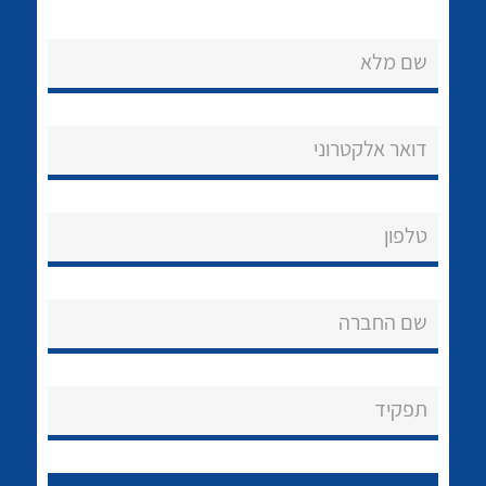
שם מלא
דואר אלקטרוני
נקודות מכירה
טלפון
הצוות שלנו
לכל מוצרי היצרן
לכל מוצרי היצרן
שאלות ותשובות
שם החברה
שירותי תמיכה
אודות
תפקיד
About Ateka Ltd.