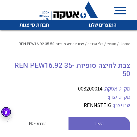
המוצרים שלנו
חברות מייצגות
Home
/
חשמל
/
כלי עבודה
/ צבת לחיצה סופיות REN PEW16.92 35-50
צבת לחיצה סופיות REN PEW16.92 35-
איכות | שרות | זמינות
לכל מוצרי היצרן
לכל מוצרי היצרן
50
אטקה בע”מ היא החברה הגדולה והמובילה בישראל בשיווק
והפצה של מוצרי
מק"ט אטקה:
003200014
מיתוג, בקרה , ואינסטלציה חשמלית ופעילה ב7 תחומים:
מק"ט יצרן:
חשמל
מיתוג ואינסטלציה חשמלית
שם יצרן:
RENNSTEIG
בקרה
רובוטיקה ואוטומציה תעשייתית
תיאור
הורדת PDF
לכל מוצרי היצרן
לכל מוצרי היצרן
זיווד
קופסאות וארונות לחשמל, בקרה ואלקטרוניקה