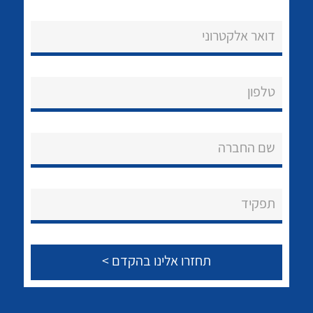
דואר אלקטרוני
טלפון
נקודות מכירה
הצוות שלנו
שם החברה
שאלות ותשובות
לכל מוצרי היצרן
לכל מוצרי היצרן
שירותי תמיכה
תפקיד
אודות
About Ateka Ltd.
צור קשר