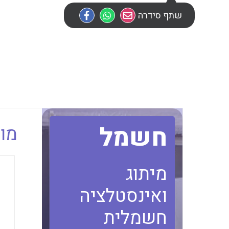
שתף סידרה
חשמל
מוב
מיתוג
ואינסטלציה
חשמלית