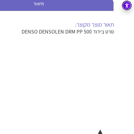
תיאור
בקרה
רובוטיקה ואוטומציה תעשייתית
זיווד
קופסאות וארונות לחשמל, בקרה ואלקטרוניקה
תאור מוצר מקוצר:
סרט בידוד DENSO DENSOLEN DRM PP 500
אלקטרוניקה
מחברים ורכיבי אלקטרוניקה
פתרונות וציוד לסביבה נפיצה EX
מטענים לרכב חשמלי
פתרונות לתחום הסולארי