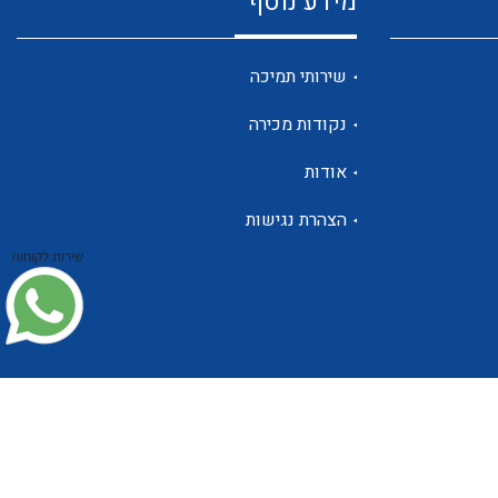
מידע נוסף
שנטים
שירותי תמיכה
נקודות מכירה
ממסרי זליגה
אודות
הצהרת נגישות
שירות לקוחות
צגי מתח ,זרם,תדירות ,וכו
אביזרים ל T7