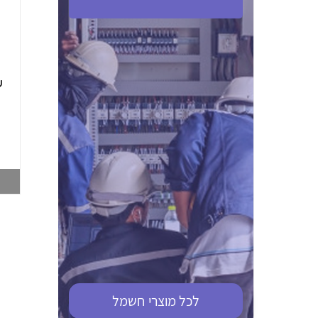
ABB S201M-C 16
ABB MS116-4,0
(2.5-4) הגנת מנוע
10KA מא"ז חד
טרמו מגנטי
קוטבי
002321366
002810095
צפייה במוצר
צפייה במוצר
לכל מוצרי
חשמל