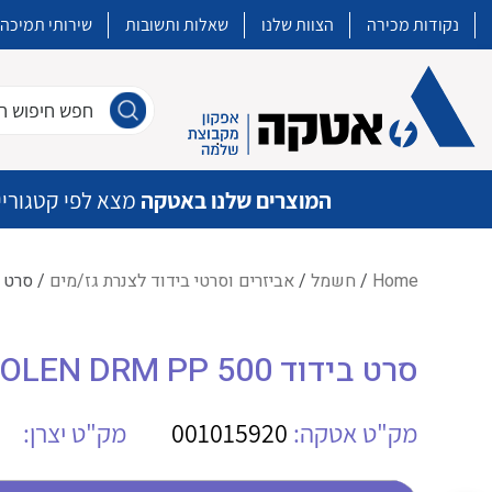
נקודות מכירה
הצוות שלנו
שאלות ותשובות
שירותי תמיכה
חפש חיפוש חו
המוצרים שלנו באטקה
מצא לפי קטגוריי
Home
/
חשמל
/
אביזרים וסרטי בידוד לצנרת גז/מים
/ סרט בידוד M PP 500
איכות | שרות | זמינות
סרט בידוד DENSO DENSOLEN DRM PP 500
אטקה בע”מ היא החברה הגדולה והמובילה בישראל בשיווק והפצה של מוצרי
מיתוג, בקרה , ואינסטלציה חשמלית ופעילה ב7 תחומים:
מק"ט אטקה:
001015920
מק"ט יצרן:
חשמל
מיתוג ואינסטלציה חשמלית