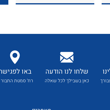
כבלי תקשורת ובקרה
כבלים גמישים
כבלים מיוחדים המיועדים
להתקנות במערכות הסולריות
נו
שלחו לנו הודעה
באו לפגישה
ציוד קוטר 22
בורך
כאן בשבילך לכל שאלה
רח' סמטת התבור 4
ציוד מודולרי