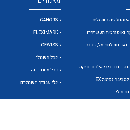
מאמרים
מדי מתח
אינסטלציה חשמלית
CAHORS
ה ואוטומציה תעשייתית
FLEXIMARK
רבי מודדים ומונים
 וארונות לחשמל, בקרה
GEWISS
כבל חשמלי
מתמרי זרם מתח תדר הספק
חברים ורכיבי אלקטרוניקה
כבל מתח גבוה
ותקשורת
לסביבה נפיצה EX
כלי עבודה חשמליים
 חשמלי
מחברים תעשייתיים – HDC
ם הסולארי