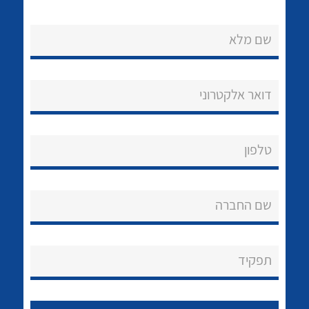
שם מלא
דואר אלקטרוני
נקודות מכירה
טלפון
הצוות שלנו
לכל מוצרי היצרן
לכל מוצרי היצרן
שאלות ותשובות
שם החברה
שירותי תמיכה
אודות
תפקיד
About Ateka Ltd.