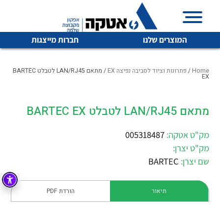
המוצרים שלנו
חברות מייצגות
Home
/
פתרונות וציוד לסביבה נפיצה EX
/ מתאם LAN/RJ45 לטבלט BARTEC
EX
איכות | שרות | זמינות
מתאם LAN/RJ45 לטבלט BARTEC EX
לכל מוצרי היצרן
לכל מוצרי היצרן
אטקה בע”מ היא החברה הגדולה והמובילה בישראל בשיווק
מק"ט אטקה:
005318487
והפצה של מוצרי
מיתוג, בקרה , ואינסטלציה חשמלית ופעילה ב7 תחומים:
מק"ט יצרן:
שם יצרן:
BARTEC
חשמל
מיתוג ואינסטלציה חשמלית
בקרה
רובוטיקה ואוטומציה תעשייתית
תיאור
הורדת PDF
לכל מוצרי היצרן
לכל מוצרי היצרן
זיווד
קופסאות וארונות לחשמל, בקרה ואלקטרוניקה