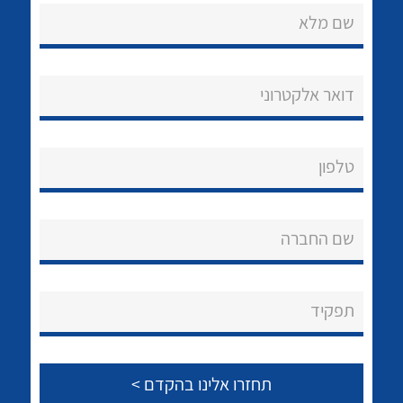
שם מלא
דואר אלקטרוני
נקודות מכירה
טלפון
הצוות שלנו
לכל מוצרי היצרן
לכל מוצרי היצרן
שאלות ותשובות
שם החברה
שירותי תמיכה
אודות
תפקיד
About Ateka Ltd.
צור קשר