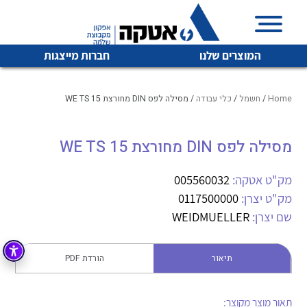
המוצרים שלנו
חברות מייצגות
Home
/
חשמל
/
כלי עבודה
/ מסילה לפס DIN מחורצת WE TS 15
מסילה לפס DIN מחורצת WE TS 15
איכות | שרות | זמינות
לכל מוצרי היצרן
לכל מוצרי היצרן
אטקה בע”מ היא החברה הגדולה והמובילה בישראל בשיווק
מק"ט אטקה:
005560032
והפצה של מוצרי
מק"ט יצרן:
0117500000
מיתוג, בקרה , ואינסטלציה חשמלית ופעילה ב7 תחומים:
שם יצרן:
WEIDMUELLER
חשמל
מיתוג ואינסטלציה חשמלית
בקרה
תיאור
הורדת PDF
רובוטיקה ואוטומציה תעשייתית
לכל מוצרי היצרן
לכל מוצרי היצרן
זיווד
קופסאות וארונות לחשמל, בקרה ואלקטרוניקה
תאור מוצר מקוצר: