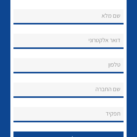
שם מלא
דואר אלקטרוני
נקודות מכירה
טלפון
הצוות שלנו
לכל מוצרי היצרן
לכל מוצרי היצרן
שאלות ותשובות
שם החברה
שירותי תמיכה
אודות
תפקיד
About Ateka Ltd.
צור קשר