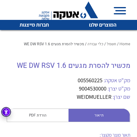
המוצרים שלנו
חברות מייצגות
Home
/
חשמל
/
כלי עבודה
/ מכשיר להסרת מגעים WE DW RSV 1.6
מכשיר להסרת מגעים WE DW RSV 1.6
איכות | שרות | זמינות
לכל מוצרי היצרן
לכל מוצרי היצרן
אטקה בע”מ היא החברה הגדולה והמובילה בישראל בשיווק
מק"ט אטקה:
005560225
והפצה של מוצרי
מק"ט יצרן:
9004530000
מיתוג, בקרה , ואינסטלציה חשמלית ופעילה ב7 תחומים:
שם יצרן:
WEIDMUELLER
חשמל
מיתוג ואינסטלציה חשמלית
בקרה
תיאור
הורדת PDF
רובוטיקה ואוטומציה תעשייתית
לכל מוצרי היצרן
לכל מוצרי היצרן
זיווד
קופסאות וארונות לחשמל, בקרה ואלקטרוניקה
תאור מוצר מקוצר: