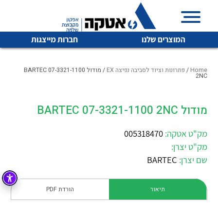
המוצרים שלנו
חברות מייצגות
Home
/
פתרונות וציוד לסביבה נפיצה EX
/ מודול BARTEC 07-3321-1100
2NC
איכות | שרות | זמינות
מודול BARTEC 07-3321-1100 2NC
לכל מוצרי היצרן
לכל מוצרי היצרן
אטקה בע”מ היא החברה הגדולה והמובילה בישראל בשיווק
מק"ט אטקה:
005318470
והפצה של מוצרי
מיתוג, בקרה , ואינסטלציה חשמלית ופעילה ב7 תחומים:
מק"ט יצרן:
שם יצרן:
BARTEC
חשמל
מיתוג ואינסטלציה חשמלית
בקרה
רובוטיקה ואוטומציה תעשייתית
תיאור
הורדת PDF
לכל מוצרי היצרן
לכל מוצרי היצרן
זיווד
קופסאות וארונות לחשמל, בקרה ואלקטרוניקה