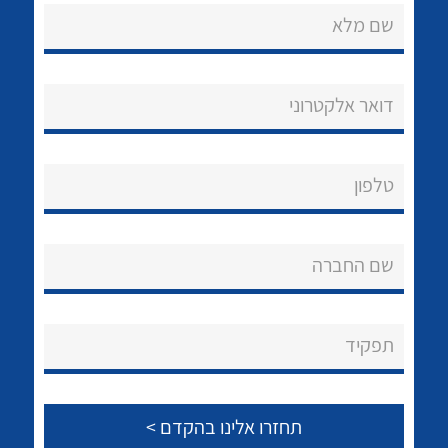
שם מלא
דואר אלקטרוני
נקודות מכירה
טלפון
הצוות שלנו
לכל מוצרי היצרן
לכל מוצרי היצרן
שאלות ותשובות
שם החברה
שירותי תמיכה
אודות
תפקיד
About Ateka Ltd.
צור קשר