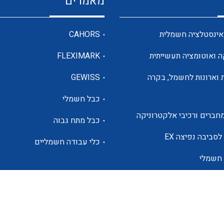
מאמרים
מדי מתח
אינסטלציה חשמלית
CAHORS
ה ואוטומציה תעשייתית
FLEXIMARK
רבי מודדים ומונים
 וארונות לחשמל, בקרה
GEWISS
כבל חשמלי
מתמרי זרם מתח תדר הספק
חברים ורכיבי אלקטרוניקה
כבל מתח גבוה
ותקשורת
לסביבה נפיצה EX
כלי עבודה חשמליים
 חשמלי
מחברים תעשייתיים – HDC
ם הסולארי