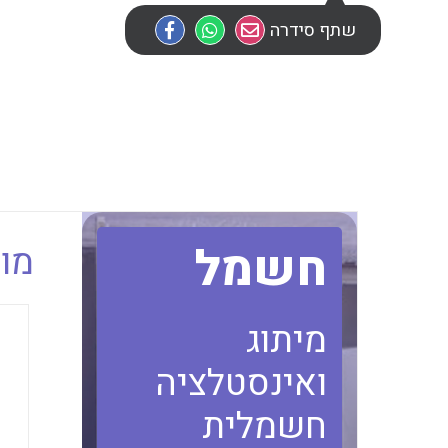
שתף סידרה
חשמל
מוב
מיתוג
ואינסטלציה
חשמלית