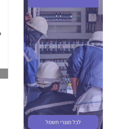
ABB S201M-C 16
ABB MS116-4,0
(2.5-4) הגנת מנוע
10KA מא"ז חד
טרמו מגנטי
קוטבי
002321366
002810095
צפייה במוצר
צפייה במוצר
לכל מוצרי
חשמל