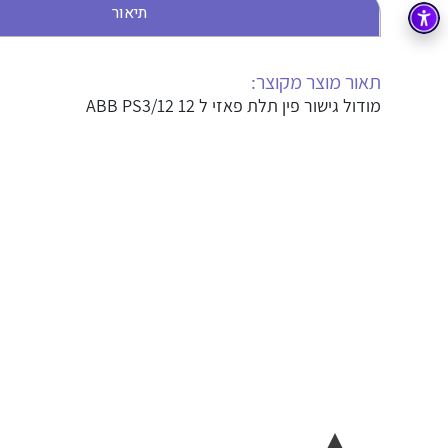
תיאור
בקרה
רובוטיקה ואוטומציה תעשייתית
זיווד
קופסאות וארונות לחשמל, בקרה ואלקטרוניקה
תאור מוצר מקוצר:
מודול גישור פין תלת פאזי ל ABB PS3/12 12
אלקטרוניקה
מחברים ורכיבי אלקטרוניקה
פתרונות וציוד לסביבה נפיצה EX
מטענים לרכב חשמלי
פתרונות לתחום הסולארי