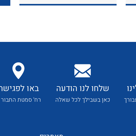
כבלי תקשורת ובקרה
כבלים גמישים
כבלים מיוחדים המיועדים
להתקנות במערכות הסולריות
נו
שלחו לנו הודעה
באו לפגישה
ציוד קוטר 22
בורך
כאן בשבילך לכל שאלה
רח' סמטת התבור 4
ציוד מודולרי