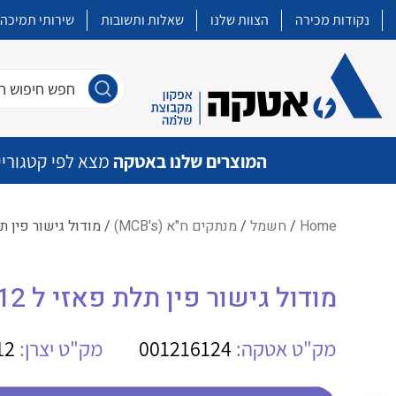
נקודות מכירה
הצוות שלנו
שאלות ותשובות
שירותי תמיכה
חפש חיפוש חו
המוצרים שלנו באטקה
מצא לפי קטגוריי
Home
/
חשמל
/
מנתקים ח"א (MCB's)
/ מודול גישור פין תלת פאזי ל
איכות | שרות | זמינות
מודול גישור פין תלת פאזי ל ABB PS3/12 12
אטקה בע”מ היא החברה הגדולה והמובילה בישראל בשיווק והפצה של מוצרי
מיתוג, בקרה , ואינסטלציה חשמלית ופעילה ב7 תחומים:
מק"ט אטקה:
001216124
מק"ט יצרן:
12
חשמל
מיתוג ואינסטלציה חשמלית