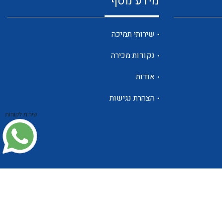
מידע נוסף
שנטים
שירותי תמיכה
נקודות מכירה
ממסרי זליגה
אודות
הצהרת נגישות
שירות לקוחות
צגי מתח ,זרם,תדירות ,וכו
אביזרים ל T7