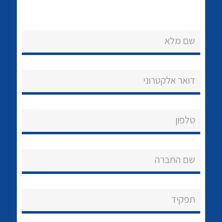
שם מלא
דואר אלקטרוני
נקודות מכירה
לכל מוצרי היצרן
לכל מוצרי היצרן
הצוות שלנו
טלפון
שאלות ותשובות
שם החברה
שירותי תמיכה
אודות
תפקיד
About Ateka Ltd.