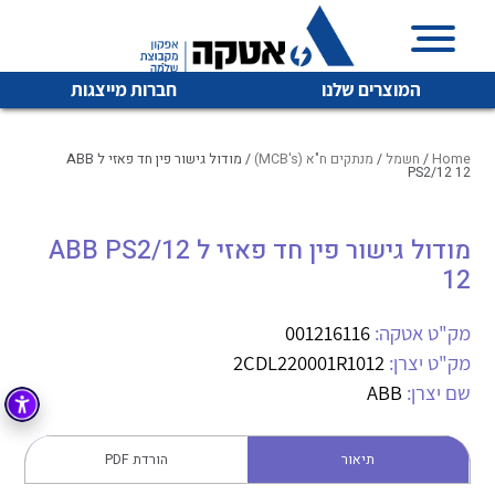
המוצרים שלנו
חברות מייצגות
Home
/
חשמל
/
מנתקים ח"א (MCB's)
/ מודול גישור פין חד פאזי ל ABB
PS2/12 12
איכות | שרות | זמינות
מודול גישור פין חד פאזי ל ABB PS2/12
לכל מוצרי היצרן
לכל מוצרי היצרן
12
אטקה בע”מ היא החברה הגדולה והמובילה בישראל בשיווק
והפצה של מוצרי
מיתוג, בקרה , ואינסטלציה חשמלית ופעילה ב7 תחומים:
מק"ט אטקה:
001216116
מק"ט יצרן:
2CDL220001R1012
חשמל
מיתוג ואינסטלציה חשמלית
שם יצרן:
ABB
בקרה
רובוטיקה ואוטומציה תעשייתית
לכל מוצרי היצרן
לכל מוצרי היצרן
זיווד
תיאור
הורדת PDF
קופסאות וארונות לחשמל, בקרה ואלקטרוניקה