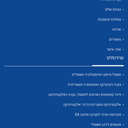
הצוות שלנו
שאלות ותשובות
אודות
לכל מוצרי היצרן
לכל מוצרי היצרן
מאמרים
אזור אישי
שירותינו
חשמל מיתוג ואינסטלציה חשמלית
בקרה רובוטיקה ואוטומציה תעשייתית
זיווד קופסאות וארונות לחשמל, בקרה ואלקטרוניקה
לכל מוצרי היצרן
לכל מוצרי היצרן
אלקטרוניקה מחברים ורכיבי אלקטרוניקה
פתרונות וציוד לסביבה נפיצה EX
מטענים לרכב חשמלי