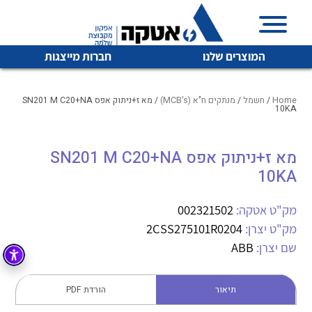
המוצרים שלנו
חברות מייצגות
Home
/
חשמל
/
מנתקים ח"א (MCB's)
/ מא ז+ניתוק אפס SN201 M C20+NA
10KA
איכות | שרות | זמינות
מא ז+ניתוק אפס SN201 M C20+NA
לכל מוצרי היצרן
לכל מוצרי היצרן
10KA
אטקה בע”מ היא החברה הגדולה והמובילה בישראל בשיווק
והפצה של מוצרי
מיתוג, בקרה , ואינסטלציה חשמלית ופעילה ב7 תחומים:
מק"ט אטקה:
002321502
מק"ט יצרן:
2CSS275101R0204
חשמל
מיתוג ואינסטלציה חשמלית
שם יצרן:
ABB
בקרה
רובוטיקה ואוטומציה תעשייתית
לכל מוצרי היצרן
לכל מוצרי היצרן
זיווד
תיאור
הורדת PDF
קופסאות וארונות לחשמל, בקרה ואלקטרוניקה