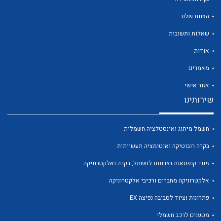
הצוות שלנו
שאלות ותשובות
אודות
לכל מוצרי היצרן
לכל מוצרי היצרן
מאמרים
אזור אישי
שירותינו
חשמל מיתוג ואינסטלציה חשמלית
בקרה רובוטיקה ואוטומציה תעשייתית
זיווד קופסאות וארונות לחשמל, בקרה ואלקטרוניקה
לכל מוצרי היצרן
לכל מוצרי היצרן
אלקטרוניקה מחברים ורכיבי אלקטרוניקה
פתרונות וציוד לסביבה נפיצה EX
מטענים לרכב חשמלי