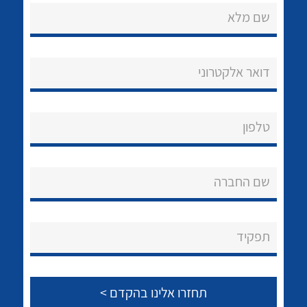
שם מלא
דואר אלקטרוני
נקודות מכירה
טלפון
הצוות שלנו
לכל מוצרי היצרן
לכל מוצרי היצרן
שאלות ותשובות
שם החברה
שירותי תמיכה
אודות
תפקיד
About Ateka Ltd.
צור קשר