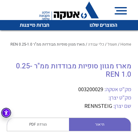
המוצרים שלנו
חברות מייצגות
Home
/
חשמל
/
כלי עבודה
/ מארז מגוון סופיות מבודדות ממ"ר 0.25-1.0 REN
מארז מגוון סופיות מבודדות ממ"ר 0.25-
איכות | שרות | זמינות
לכל מוצרי היצרן
לכל מוצרי היצרן
1.0 REN
אטקה בע”מ היא החברה הגדולה והמובילה בישראל בשיווק
והפצה של מוצרי
מק"ט אטקה:
003200029
מיתוג, בקרה , ואינסטלציה חשמלית ופעילה ב7 תחומים:
מק"ט יצרן:
חשמל
מיתוג ואינסטלציה חשמלית
שם יצרן:
RENNSTEIG
בקרה
רובוטיקה ואוטומציה תעשייתית
תיאור
הורדת PDF
לכל מוצרי היצרן
לכל מוצרי היצרן
זיווד
קופסאות וארונות לחשמל, בקרה ואלקטרוניקה