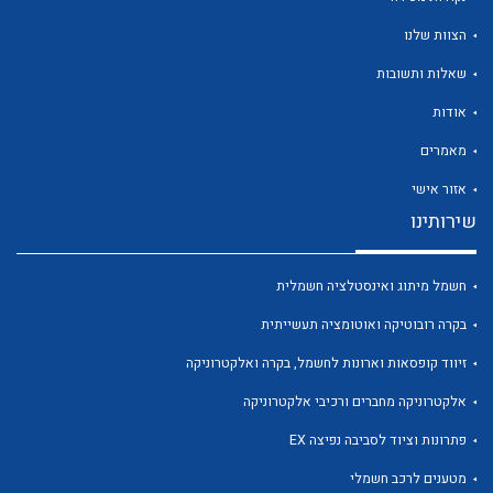
הצוות שלנו
שאלות ותשובות
אודות
לכל מוצרי היצרן
לכל מוצרי היצרן
מאמרים
אזור אישי
שירותינו
חשמל מיתוג ואינסטלציה חשמלית
בקרה רובוטיקה ואוטומציה תעשייתית
זיווד קופסאות וארונות לחשמל, בקרה ואלקטרוניקה
לכל מוצרי היצרן
לכל מוצרי היצרן
אלקטרוניקה מחברים ורכיבי אלקטרוניקה
פתרונות וציוד לסביבה נפיצה EX
מטענים לרכב חשמלי