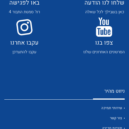
שלחו לנו הודעה
באו לפגישה
כאן בשבילך לכל שאלה
רח' סמטת התבור 4
צפו בנו
עקבו אחרנו
לכל מוצרי היצרן
לכל מוצרי היצרן
הסרטונים האחרונים שלנו
עקבו להתעדכן
ניווט מהיר
לכל מוצרי היצרן
לכל מוצרי היצרן
שירותי תמיכה
צור קשר
נקודות מכירה