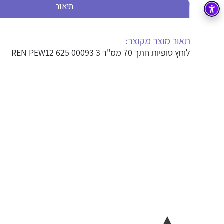
תיאור
בקרה
רובוטיקה ואוטומציה תעשייתית
זיווד
קופסאות וארונות לחשמל, בקרה ואלקטרוניקה
תאור מוצר מקוצר:
לוחץ סופיות חתך 70 ממ"ר REN PEW12 625 00093 3
אלקטרוניקה
מחברים ורכיבי אלקטרוניקה
פתרונות וציוד לסביבה נפיצה EX
מטענים לרכב חשמלי
פתרונות לתחום הסולארי