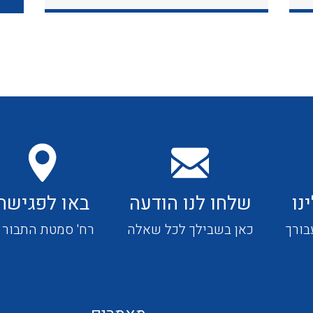
כבלי תקשורת ובקרה
כבלים גמישים
כבלים מיוחדים המיועדים
להתקנות במערכות הסולריות
נו
שלחו לנו הודעה
באו לפגישה
ציוד קוטר 22
בורך
כאן בשבילך לכל שאלה
רח' סמטת התבור 4
ציוד מודולרי