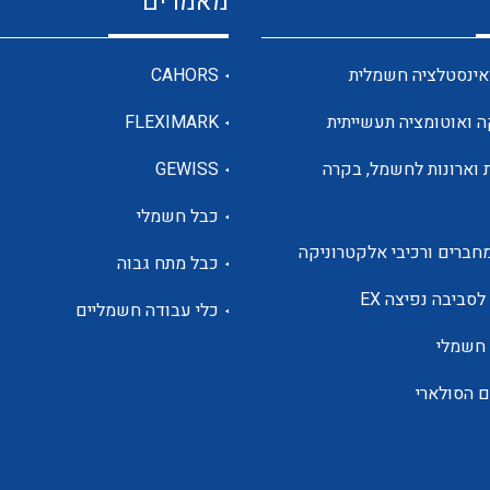
מאמרים
מדי מתח
אינסטלציה חשמלית
CAHORS
ה ואוטומציה תעשייתית
FLEXIMARK
רבי מודדים ומונים
 וארונות לחשמל, בקרה
GEWISS
כבל חשמלי
מתמרי זרם מתח תדר הספק
חברים ורכיבי אלקטרוניקה
כבל מתח גבוה
ותקשורת
לסביבה נפיצה EX
כלי עבודה חשמליים
 חשמלי
מחברים תעשייתיים – HDC
ם הסולארי