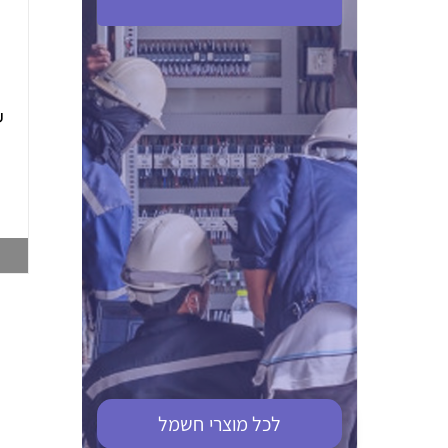
ABB S201M-C 16
ABB MS116-4,0
(2.5-4) הגנת מנוע
10KA מא"ז חד
טרמו מגנטי
קוטבי
002321366
002810095
צפייה במוצר
צפייה במוצר
לכל מוצרי
חשמל