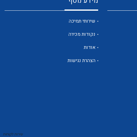
מידע נוסף
שנטים
שירותי תמיכה
נקודות מכירה
ממסרי זליגה
אודות
הצהרת נגישות
צגי מתח ,זרם,תדירות ,וכו
אביזרים ל T7
שירות לקוחות