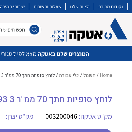
נקודות מכירה
הצוות שלנו
שאלות ותשובות
שירותי תמיכה
חפש חיפוש חו
המוצרים שלנו באטקה
מצא לפי קטגוריי
Home
/
חשמל
/
כלי עבודה
/ לוחץ סופיות חתך 70 ממ"ר REN PEW12 625 00093 3
איכות | שרות | זמינות
לוחץ סופיות חתך 70 ממ"ר REN PEW12 625 00093 3
אטקה בע”מ היא החברה הגדולה והמובילה בישראל בשיווק והפצה של מוצרי
מיתוג, בקרה , ואינסטלציה חשמלית ופעילה ב7 תחומים:
מק"ט אטקה:
003200046
מק"ט יצרן:
חשמל
מיתוג ואינסטלציה חשמלית