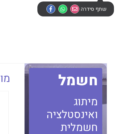
שתף סידרה
חשמל
מוב
מיתוג
ואינסטלציה
חשמלית