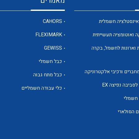
מאמרים
מדי מתח
אינסטלציה חשמלית
CAHORS
ה ואוטומציה תעשייתית
FLEXIMARK
רבי מודדים ומונים
 וארונות לחשמל, בקרה
GEWISS
כבל חשמלי
מתמרי זרם מתח תדר הספק
חברים ורכיבי אלקטרוניקה
כבל מתח גבוה
ותקשורת
לסביבה נפיצה EX
כלי עבודה חשמליים
 חשמלי
מחברים תעשייתיים – HDC
ם הסולארי