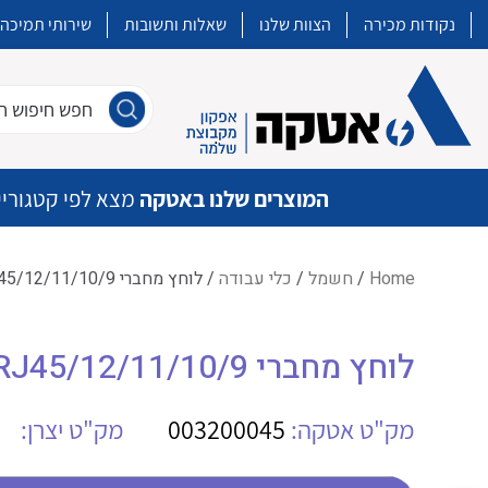
נקודות מכירה
הצוות שלנו
שאלות ותשובות
שירותי תמיכה
חפש חיפוש חו
המוצרים שלנו באטקה
מצא לפי קטגוריי
Home
/
חשמל
/
כלי עבודה
/ לוחץ מחברי REN PEW12 624 080 3 RJ45/12/11/10/9
איכות | שרות | זמינות
לוחץ מחברי REN PEW12 624 080 3 RJ45/12/11/10/9
אטקה בע”מ היא החברה הגדולה והמובילה בישראל בשיווק והפצה של מוצרי
מיתוג, בקרה , ואינסטלציה חשמלית ופעילה ב7 תחומים:
מק"ט אטקה:
003200045
מק"ט יצרן:
חשמל
מיתוג ואינסטלציה חשמלית