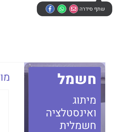
שתף סידרה
חשמל
מוב
מיתוג
ואינסטלציה
חשמלית