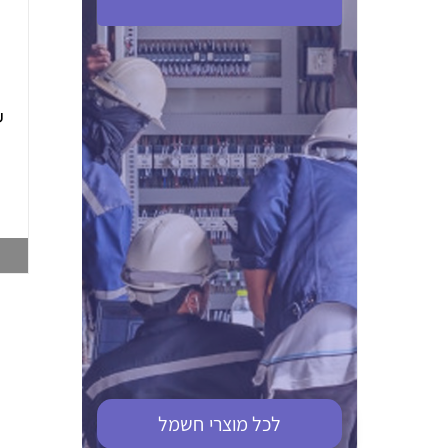
ABB S201M-C 16
ABB MS116-4,0
(2.5-4) הגנת מנוע
10KA מא"ז חד
טרמו מגנטי
קוטבי
002321366
002810095
צפייה במוצר
צפייה במוצר
לכל מוצרי
חשמל