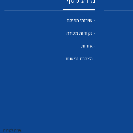
מידע נוסף
שנטים
שירותי תמיכה
נקודות מכירה
ממסרי זליגה
אודות
הצהרת נגישות
צגי מתח ,זרם,תדירות ,וכו
אביזרים ל T7
שירות לקוחות