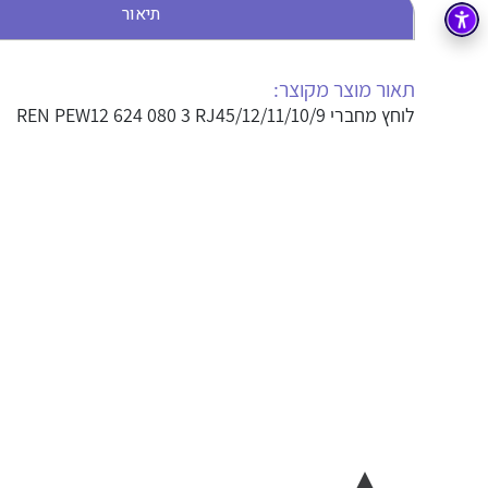
תיאור
בקרה
רובוטיקה ואוטומציה תעשייתית
זיווד
קופסאות וארונות לחשמל, בקרה ואלקטרוניקה
תאור מוצר מקוצר:
לוחץ מחברי REN PEW12 624 080 3 RJ45/12/11/10/9
אלקטרוניקה
מחברים ורכיבי אלקטרוניקה
פתרונות וציוד לסביבה נפיצה EX
מטענים לרכב חשמלי
פתרונות לתחום הסולארי