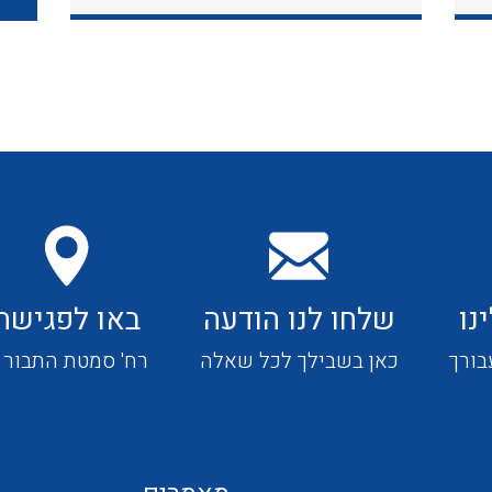
כבלי תקשורת ובקרה
כבלים גמישים
כבלים מיוחדים המיועדים
להתקנות במערכות הסולריות
נו
שלחו לנו הודעה
באו לפגישה
ציוד קוטר 22
בורך
כאן בשבילך לכל שאלה
רח' סמטת התבור 4
ציוד מודולרי